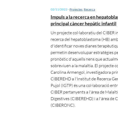
02/11/2022
-
Projectes
,
Recerca
Impuls a la recerca en hepatobl
principal càncer hepàtic infantil
Un projecte col·laboratiu del CIBER i
recerca del hepatoblastoma (HB) amb l
d'identificar noves dianes terapèutiq
permetin desenvolupar estratègies per
pronòstic d'aquells nens que actualm
sobreviuen a la malaltia. El projecte 
Carolina Armengol, investigadora prin
CIBEREHD a l'Institut de Recerca Ger
Pujol (IGTP) és una col·laboració entr
CIBER pertanyents a l'àrea de Malalt
Digestives (CIBEREHD) i a l'àrea de 
(CIBERONC).