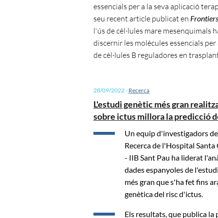
essencials per a la seva aplicació terap
seu recent article publicat en
Frontier
l'ús de cèl·lules mare mesenquimals 
discernir les molècules essencials per
de cèl·lules B reguladores en traspla
28/09/2022
-
Recerca
L'estudi genètic més gran realitza
sobre ictus millora la predicció d
Un equip d'investigadors de 
Recerca de l'Hospital Santa 
- IIB Sant Pau ha liderat l'anà
dades espanyoles de l'estudi
més gran que s'ha fet fins ar
genètica del risc d'ictus.
Els resultats, que publica la