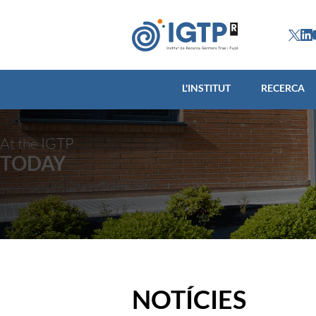
L'INSTITUT
L'INSTITUT
RECERCA
At the IGTP
TODAY
NOTÍCIES