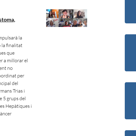
astoma,
mpulsarà la
a finalitat
ues que
 a millorar el
ent no
coordinat per
cipal del
mans Trias i
e 5 grups del
ies Hepàtiques i
Càncer