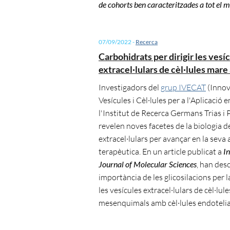
de cohorts ben caracteritzades a tot el 
07/09/2022
-
Recerca
Carbohidrats per dirigir les vesí
extracel·lulars de cèl·lules mare 
Investigadors del
grup IVECAT
(Innov
Vesícules i Cèl·lules per a l'Aplicació e
l'Institut de Recerca Germans Trias i 
revelen noves facetes de la biologia de
extracel·lulars per avançar en la seva 
terapèutica. En un article publicat a
In
Journal of Molecular Sciences
, han desc
importància de les glicosilacions per l
les vesícules extracel·lulars de cèl·lul
mesenquimals amb cèl·lules endotelia