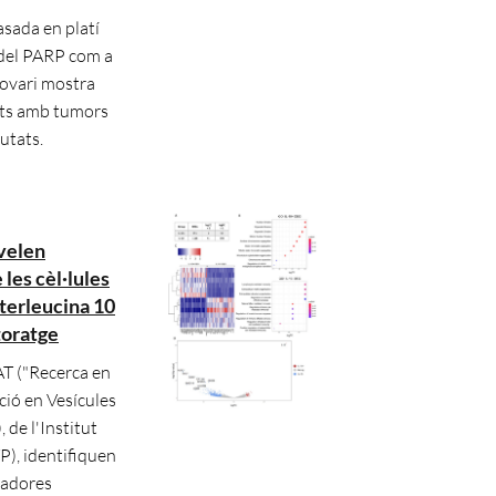
sada en platí
 del PARP com a
'ovari mostra
ents amb tumors
utats.
velen
es cèl·lules
terleucina 10
itoratge
T ("Recerca en
ció en Vesícules
, de l'Institut
P), identifiquen
uladores