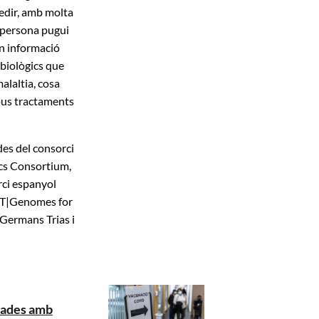
edir, amb molta
a persona pugui
en informació
 biològics que
alaltia, cosa
ous tractaments
des del consorci
ics Consortium,
rci espanyol
AT|Genomes for
a Germans Trias i
tades amb