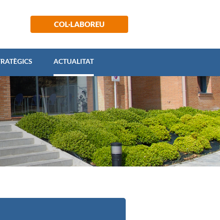
 ESTRATÈGICS
ACTUALITAT
COL·LABOREU
TRATÈGICS
ACTUALITAT