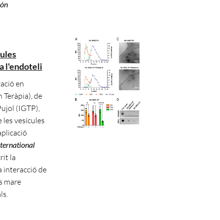
món
cules
a l'endoteli
ació en
n Teràpia), de
Pujol (IGTP),
 les vesícules
aplicació
ternational
rit la
a interacció de
es mare
ls.