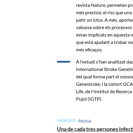
revista Nature, permeten pr
més precisió, el risc que un
patir un ictus. A més, aport
valuosa sobre els processos
estan implicats en aquesta m
que està ajudant a trobar n
més eficaços.
A l'estudi s'han analitzat da
International Stroke Genet
del qual forma part el conso
Genestroke, i la cohort GC
Life, de l'Institut de Recerc
Pujol (IGTP).
16/09/2022
-
Recerca
Una de cada tres persones infec