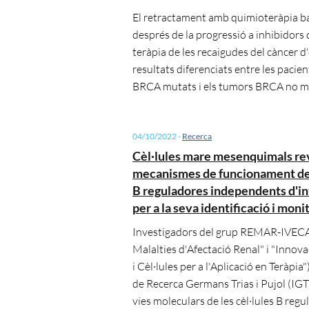
El retractament amb quimioteràpia ba
després de la progressió a inhibidors
teràpia de les recaigudes del càncer d
resultats diferenciats entre les paci
BRCA mutats i els tumors BRCA no m
04/10/2022
-
Recerca
Cèl·lules mare mesenquimals re
mecanismes de funcionament de l
B reguladores independents d'in
per a la seva identificació i mon
Investigadors del grup REMAR-IVECA
Malalties d'Afectació Renal" i "Innova
i Cèl·lules per a l'Aplicació en Teràpia")
de Recerca Germans Trias i Pujol (IGT
vies moleculars de les cèl·lules B reg