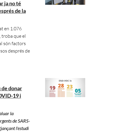
 ja no té
sprés de la
at en 1.076
, troba que el
al són factors
ssos després de
 de donar
COVID-19 i
aluar la
mergents de SARS-
ançant l'estudi