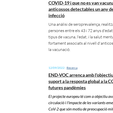
COVID-19 i que no es van vacunar
anticossos detectables un any de
infecció
Una anàlisi de seroprevalença, realitz
persones entre els 43 i 72 anys d'edat
tipus de vacuna, l'edat, i la salut ment
fortament associats al nivell d'antico
la vacunació.
12/09/2022
-
Recerca
END-VOC arrenca amb l'objectiu
suport a la resposta global a la 
futures pandèmies
El projecte europeu té com a objectiu av
circulació i l'impacte de les variants e
CoV-2 que són motiu de preocupació mitj