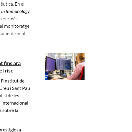
èutica. En el
s in Immunology
,
ha permès
 al monitoratge
ntament renal.
t fins ara
el risc
l'Institut de
Creu i Sant Pau
lisi de les
 internacional
a sobre la
 prestigiosa