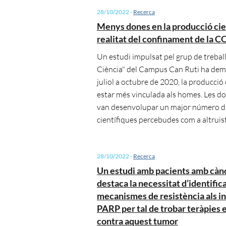
28/10/2022
-
Recerca
Menys dones en la producció cien
realitat del confinament de la 
Un estudi impulsat pel grup de trebal
Ciència" del Campus Can Ruti ha dem
juliol a octubre de 2020, la producció 
estar més vinculada als homes. Les do
van desenvolupar un major número d'
científiques percebudes com a altruis
28/10/2022
-
Recerca
Un estudi amb pacients amb cànc
destaca la necessitat d’identifica
mecanismes de resistència als in
PARP per tal de trobar teràpies 
contra aquest tumor