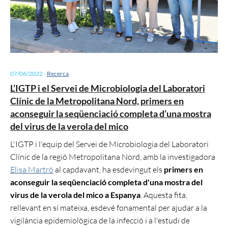
07/06/2022
-
Recerca
L’IGTP i el Servei de Microbiologia del Laboratori
Clínic de la Metropolitana Nord, primers en
aconseguir la seqüenciació completa d’una mostra
del virus de la verola del mico
L'IGTP i l'equip del Servei de Microbiologia del Laboratori
Clínic de la regió Metropolitana Nord, amb la investigadora
Elisa Martró
al capdavant, ha esdevingut els
primers en
aconseguir la seqüenciació completa d'una mostra del
virus de la verola del mico a Espanya
. Aquesta fita,
rellevant en sí mateixa, esdevé fonamental per ajudar a la
vigilància epidemiològica de la infecció i a l'estudi de