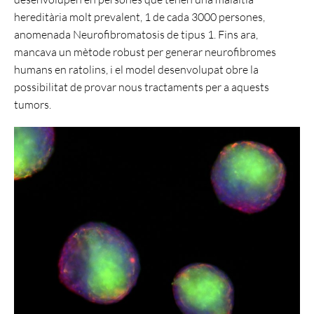
hereditària molt prevalent, 1 de cada 3000 persones,
anomenada Neurofibromatosis de tipus 1. Fins ara,
mancava un mètode robust per generar neurofibromes
humans en ratolins, i el model desenvolupat obre la
possibilitat de provar nous tractaments per a aquests
tumors.