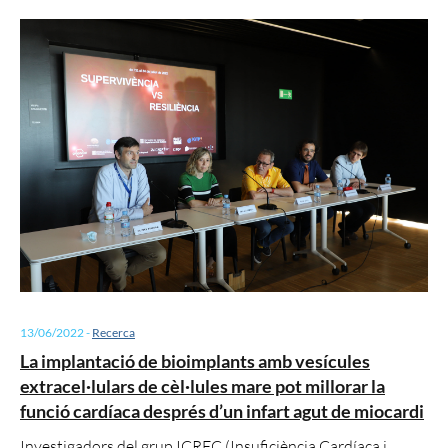
13/06/2022
-
Recerca
La implantació de bioimplants amb vesícules
extracel·lulars de cèl·lules mare pot millorar la
funció cardíaca després d’un infart agut de miocardi
Investigadors del grup ICREC (Insuficiència Cardíaca i