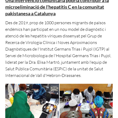
Una intervenció comunitària podria contribuir a la
microeliminació de l'hepatitis C en la comunitat
pakistanesa a Catalunya
Des de 2019, prop de 1000 persones migrants de països
endèmics han participat en un nou model de diagnòstic i
atenció de les hepatitis víriques dissenyat pel Grup de
Recerca de Virologia Clínica i Noves Aproximacions
Diagnòstiques de l'Institut Germans Trias i Pujol (IGTP) al
Servei de Microbiologia de l'Hospital Germans Trias i Pujol,
liderat per la Dra. Elisa Martró, juntament amb l'equip de
Salut Pública Comunitària (ESPiC) de la unitat de Salut
Internacional de Vall d'Hebron-Drassanes.