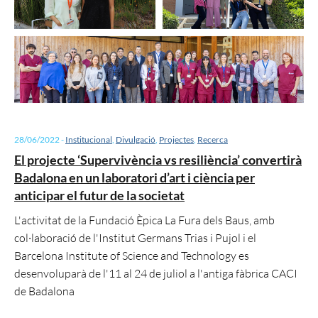
28/06/2022
-
Institucional
,
Divulgació
,
Projectes
,
Recerca
El projecte ‘Supervivència vs resiliència’ convertirà
Badalona en un laboratori d’art i ciència per
anticipar el futur de la societat
L'activitat de la Fundació Èpica La Fura dels Baus, amb
col·laboració de l'Institut Germans Trias i Pujol i el
Barcelona Institute of Science and Technology es
desenvoluparà de l'11 al 24 de juliol a l'antiga fàbrica CACI
de Badalona