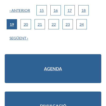
‹ ANTERIOR
15
16
17
18
19
20
21
22
23
24
SEGÜENT ›
AGENDA
DIVULGACIÓ