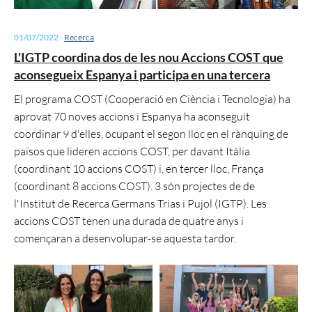
01/07/2022
-
Recerca
L'IGTP coordina dos de les nou Accions COST que
aconsegueix Espanya i participa en una tercera
El programa COST (Cooperació en Ciència i Tecnologia) ha
aprovat 70 noves accions i Espanya ha aconseguit
coordinar 9 d'elles, ocupant el segon lloc en el rànquing de
països que lideren accions COST, per davant Itàlia
(coordinant 10 accions COST) i, en tercer lloc, França
(coordinant 8 accions COST). 3 són projectes de de
l'Institut de Recerca Germans Trias i Pujol (IGTP). Les
accions COST tenen una durada de quatre anys i
començaran a desenvolupar-se aquesta tardor.