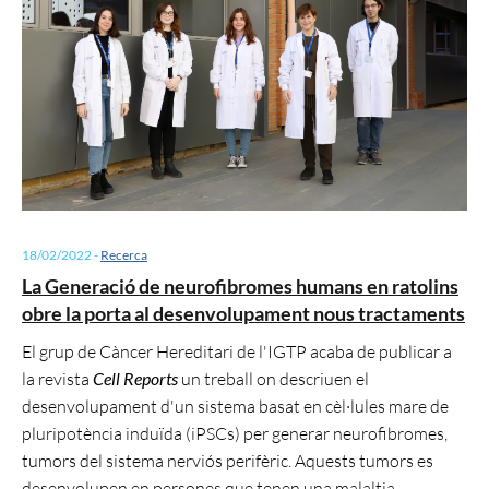
18/02/2022
-
Recerca
La Generació de neurofibromes humans en ratolins
obre la porta al desenvolupament nous tractaments
El grup de Càncer Hereditari de l'IGTP acaba de publicar a
la revista
Cell Reports
un treball on descriuen el
desenvolupament d'un sistema basat en cèl·lules mare de
pluripotència induïda (iPSCs) per generar neurofibromes,
tumors del sistema nerviós perifèric. Aquests tumors es
desenvolupen en persones que tenen una malaltia