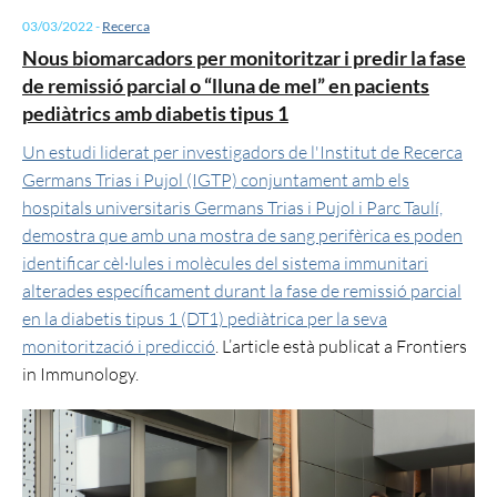
03/03/2022
-
Recerca
Nous biomarcadors per monitoritzar i predir la fase
de remissió parcial o “lluna de mel” en pacients
pediàtrics amb diabetis tipus 1
Un estudi liderat per investigadors de l'Institut de Recerca
Germans Trias i Pujol (IGTP) conjuntament amb els
hospitals universitaris Germans Trias i Pujol i Parc Taulí,
demostra que amb una mostra de sang perifèrica es poden
identificar cèl·lules i molècules del sistema immunitari
alterades específicament durant la fase de remissió parcial
en la diabetis tipus 1 (DT1) pediàtrica per la seva
monitorització i predicció
. L’article està publicat a Frontiers
in Immunology.