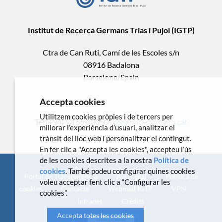
Institut de Recerca Germans Trias i Pujol (IGTP)
Ctra de Can Ruti, Camí de les Escoles s/n
08916 Badalona
Barcelona, Spain
Accepta cookies
Utilitzem cookies pròpies i de tercers per
Tel.(+34) 93 554 3050 .
comunicacio@igtp.cat
millorar l’experiència d’usuari, analitzar el
trànsit del lloc web i personalitzar el contingut.
En fer clic a "Accepta les cookies", accepteu l’ús
de les cookies descrites a la nostra
Política de
cookies
. També podeu configurar quines cookies
Portal de Transparència
Avís Legal
Política de
voleu acceptar fent clic a “Configurar les
cookies
Contacte
Webmail IGTP
VPN
cookies”.
Intranet
Crèdits
Accepta totes les cookies