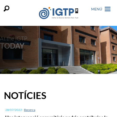
MENÚ
At the IGTP
TODAY
NOTÍCIES
28/07/2022
-
Recerca