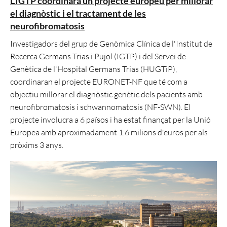
L’IGTP coordinarà un projecte europeu per millorar
el diagnòstic i el tractament de les
neurofibromatosis
Investigadors del grup de Genòmica Clínica de l'Institut de
Recerca Germans Trias i Pujol (IGTP) i del Servei de
Genètica de l'Hospital Germans Trias (HUGTiP),
coordinaran el projecte EURONET-NF que té com a
objectiu millorar el diagnòstic genètic dels pacients amb
neurofibromatosis i schwannomatosis (NF-SWN). El
projecte involucra a 6 països i ha estat finançat per la Unió
Europea amb aproximadament 1.6 milions d'euros per als
pròxims 3 anys.