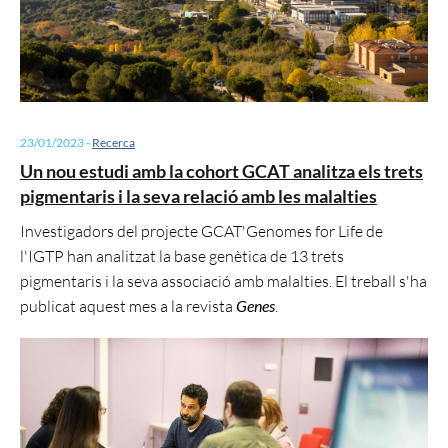
23/01/2023
-
Recerca
Un nou estudi amb la cohort GCAT analitza els trets
pigmentaris i la seva relació amb les malalties
Investigadors del projecte GCAT'Genomes for Life de
l'IGTP han analitzat la base genètica de 13 trets
pigmentaris i la seva associació amb malalties. El treball s'ha
publicat aquest mes a la revista
Genes
.