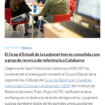
20/01/2023
-
Recerca
El Grup d'Estudi de la Legionel·losi es consolida com
a grup de recerca de referència a Catalunya
L'Agència de Salut Pública de Catalunya (ASPCAT) ha
incrementat el pressupost concedit al Grup d'Estudi de la
Legionel·losi (GELeg) del
Grup de Recerca en Malalties
Infeccioses Clíniques i Ambientals (CEID)
de l'Institut de
Recerca Germans Trias i Pujol (IGTP), ratificant la seva
confiança en la resolució de brots de legionel·la. L'augment
suposa gairebé el doble de les partides pressupostàries