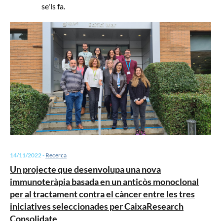
se'ls fa.
14/11/2022
-
Recerca
Un projecte que desenvolupa una nova
immunoteràpia basada en un anticòs monoclonal
per al tractament contra el càncer entre les tres
iniciatives seleccionades per CaixaResearch
Consolidate