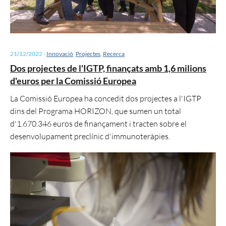
21/12/2022
-
Innovació
,
Projectes
,
Recerca
Dos projectes de l'IGTP, finançats amb 1,6 milions
d'euros per la Comissió Europea
La Comissió Europea ha concedit dos projectes a l'IGTP
dins del Programa HORIZON, que sumen un total
d'1.670.346 euros de finançament i tracten sobre el
desenvolupament preclínic d'immunoteràpies.