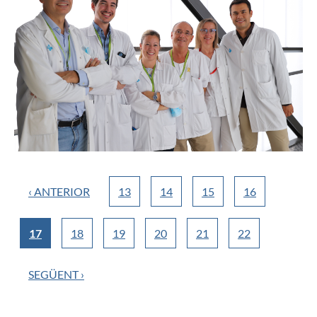
‹ ANTERIOR
13
14
15
16
17
18
19
20
21
22
SEGÜENT ›