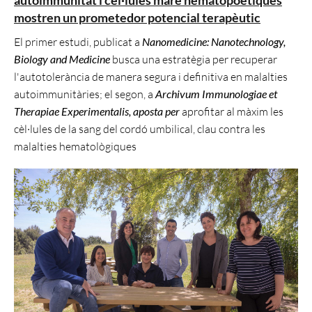
autoimmunitat i cèl·lules mare hematopoètiques
mostren un prometedor potencial terapèutic
El primer estudi, publicat a
Nanomedicine: Nanotechnology,
Biology and Medicine
busca una estratègia per recuperar
l'autotolerància de manera segura i definitiva en malalties
autoimmunitàries; el segon, a
Archivum Immunologiae et
Therapiae Experimentalis, aposta per
aprofitar al màxim les
cèl·lules de la sang del cordó umbilical, clau contra les
malalties hematològiques