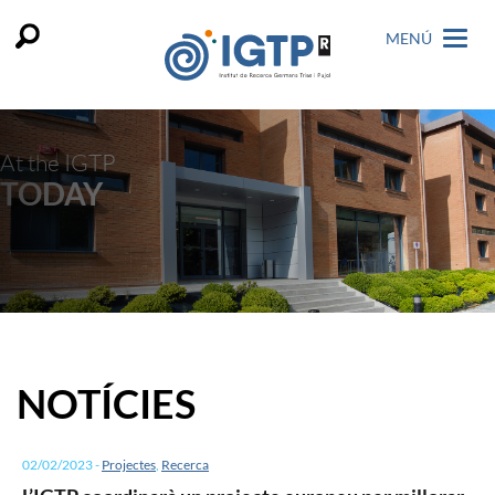
MENÚ
At the IGTP
TODAY
NOTÍCIES
02/02/2023
-
Projectes
,
Recerca