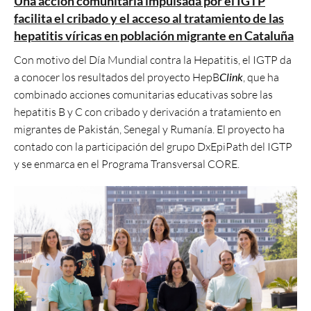
Una acción comunitaria impulsada por el IGTP
facilita el cribado y el acceso al tratamiento de las
hepatitis víricas en población migrante en Cataluña
Con motivo del Día Mundial contra la Hepatitis, el IGTP da
a conocer los resultados del proyecto HepB
Clink
, que ha
combinado acciones comunitarias educativas sobre las
hepatitis B y C con cribado y derivación a tratamiento en
migrantes de Pakistán, Senegal y Rumanía. El proyecto ha
contado con la participación del grupo DxEpiPath del IGTP
y se enmarca en el Programa Transversal CORE.