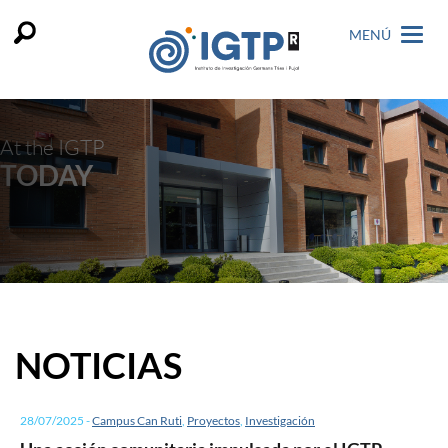
MENÚ
At the IGTP
TODAY
NOTICIAS
28/07/2025
-
Campus Can Ruti
,
Proyectos
,
Investigación