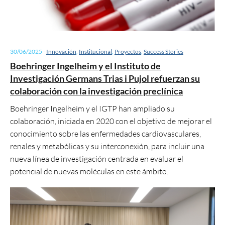
30/06/2025
-
Innovación
,
Institucional
,
Proyectos
,
Success Stories
Boehringer Ingelheim y el Instituto de
Investigación Germans Trias i Pujol refuerzan su
colaboración con la investigación preclínica
Boehringer Ingelheim y el IGTP han ampliado su
colaboración, iniciada en 2020 con el objetivo de mejorar el
conocimiento sobre las enfermedades cardiovasculares,
renales y metabólicas y su interconexión, para incluir una
nueva línea de investigación centrada en evaluar el
potencial de nuevas moléculas en este ámbito.