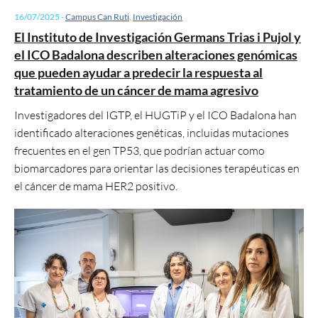
16/07/2025
-
Campus Can Ruti
,
Investigación
El Instituto de Investigación Germans Trias i Pujol y
el ICO Badalona describen alteraciones genómicas
que pueden ayudar a predecir la respuesta al
tratamiento de un cáncer de mama agresivo
Investigadores del IGTP, el HUGTiP y el ICO Badalona han
identificado alteraciones genéticas, incluidas mutaciones
frecuentes en el gen TP53, que podrían actuar como
biomarcadores para orientar las decisiones terapéuticas en
el cáncer de mama HER2 positivo.