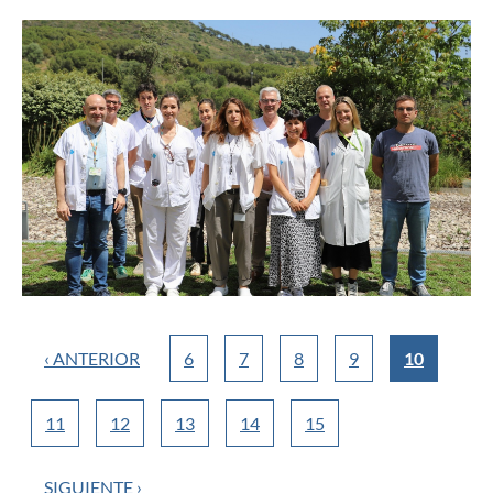
‹ ANTERIOR
6
7
8
9
10
11
12
13
14
15
SIGUIENTE ›