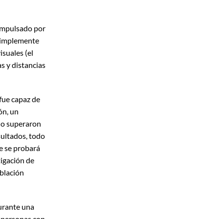
 impulsado por
 simplemente
isuales (el
as y distancias
fue capaz de
ón, un
 no superaron
ultados, todo
e se probará
tigación de
blación
urante una
s personas con