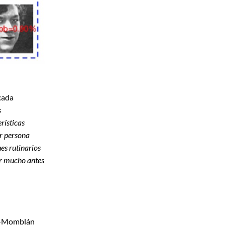
cada
s
rísticas
r persona
es rutinarios
ar mucho antes
ez-Momblán