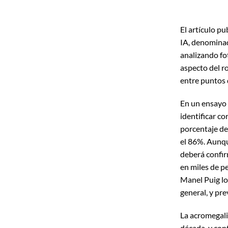
El artículo p
IA, denominad
analizando fot
aspecto del ro
entre puntos d
En un ensayo 
identificar c
porcentaje de
el 86%. Aunqu
deberá confir
en miles de p
Manel Puig lo
general, y pr
La acromegal
década, y con