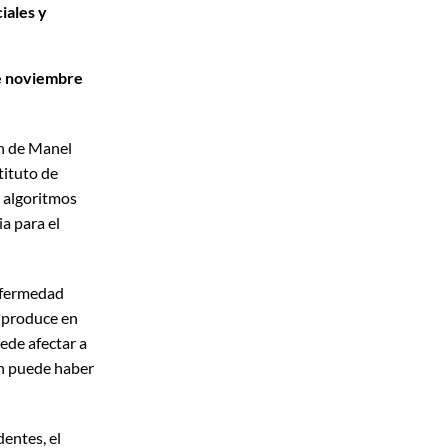
iales y
de noviembre
ón de Manel
tituto de
s algoritmos
a para el
nfermedad
e produce en
ede afectar a
én puede haber
entes, el