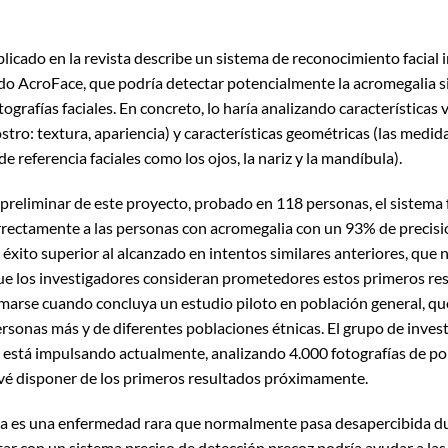
ublicado en la revista describe un sistema de reconocimiento facial
o AcroFace, que podría detectar potencialmente la acromegalia
ografías faciales. En concreto, lo haría analizando características v
stro: textura, apariencia) y características geométricas (las medid
e referencia faciales como los ojos, la nariz y la mandíbula).
preliminar de este proyecto, probado en 118 personas, el sistema 
orrectamente a las personas con acromegalia con un 93% de precisi
 éxito superior al alcanzado en intentos similares anteriores, que
e los investigadores consideran prometedores estos primeros res
marse cuando concluya un estudio piloto en población general, qu
ersonas más y de diferentes poblaciones étnicas. El grupo de inves
 está impulsando actualmente, analizando 4.000 fotografías de po
evé disponer de los primeros resultados próximamente.
ia es una enfermedad rara que normalmente pasa desapercibida d
tar con un sistema preciso de detección precoz podría ayudar a la