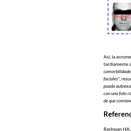
Así, la acrom
tardíamente 
comorbilidades
faciales"
, res
pueda autoexam
con una foto r
de que comienc
Referen
Rashwan HA, 