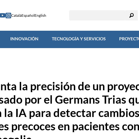
TIGACIÓN
INNOVACIÓN
TECNOLOGÍA Y SERVICIOS
PROY
Català
Español
English
INNOVACIÓN
TECNOLOGÍA Y SERVICIOS
PROYECT
ta la precisión de un proye
sado por el Germans Trias q
a la IA para detectar cambio
les precoces en pacientes co