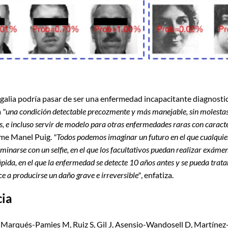
egalia podría pasar de ser una enfermedad incapacitante diagnosti
a
"una condición detectable precozmente y más manejable, sin molesta
, e incluso servir de modelo para otras enfermedades raras con caracte
ume Manel Puig.
"Todos podemos imaginar un futuro en el que cualquie
inarse con un selfie, en el que los facultativos puedan realizar exámen
ápida, en el que la enfermedad se detecte 10 años antes y se pueda trat
e a producirse un daño grave e irreversible"
, enfatiza.
cia
Marqués-Pamies M, Ruiz S, Gil J, Asensio-Wandosell D, Martín