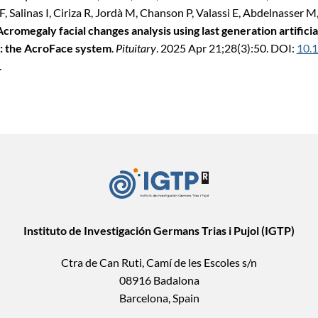
 Salinas I, Ciriza R, Jordà M, Chanson P, Valassi E, Abdelnasser M,
Acromegaly facial changes analysis using last generation artificia
 the AcroFace system
.
Pituitary
. 2025 Apr 21;28(3):50. DOI:
10.
.
Instituto de Investigación Germans Trias i Pujol (IGTP)
Ctra de Can Ruti, Camí de les Escoles s/n
08916 Badalona
Barcelona, Spain