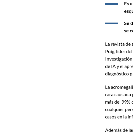
Es u
esqu
Se d
se 
La revista de
Puig, líder de
Investigación 
de IA y el ap
diagnóstico p
La acromegal
rara causada 
más del 99% d
cualquier per
casos en la i
Además de las