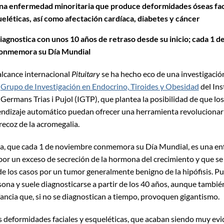
na enfermedad minoritaria que produce deformidades óseas fac
eléticas, así como afectación cardíaca, diabetes y cáncer
iagnostica con unos 10 años de retraso desde su inicio; cada 1 
conmemora su Día Mundial
 alcance internacional
Pituitary
se ha hecho eco de una investigaci
l
Grupo de Investigación en Endocrino, Tiroides y Obesidad
del Ins
Germans Trias i Pujol (IGTP), que plantea la posibilidad de que lo
rendizaje automático puedan ofrecer una herramienta revolucionari
recoz de la acromegalia.
ia, que cada 1 de noviembre conmemora su Día Mundial, es una e
por un exceso de secreción de la hormona del crecimiento y que s
e los casos por un tumor generalmente benigno de la hipófisis. Pu
sona y suele diagnosticarse a partir de los 40 años, aunque tambi
nfancia que, si no se diagnostican a tiempo, provoquen gigantismo.
 deformidades faciales y esqueléticas, que acaban siendo muy evid