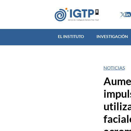
EL INSTITUTO
INVES
EL INSTITUTO
INVESTIGACIÓN
NOTICIAS
Aumen
impul
utiliz
facia