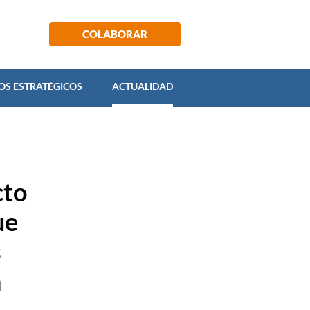
ECTOS ESTRATÉGICOS
ACTUALIDAD
COLABORAR
OS ESTRATÉGICOS
ACTUALIDAD
cto
ue
s
n