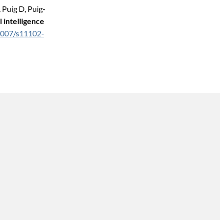
 Puig D, Puig-
l intelligence
1007/s11102-