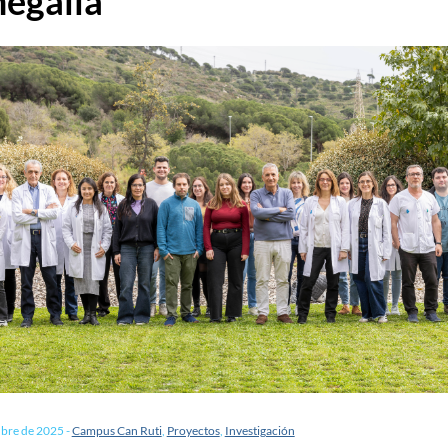
egalia
ubre de 2025
-
Campus Can Ruti
,
Proyectos
,
Investigación