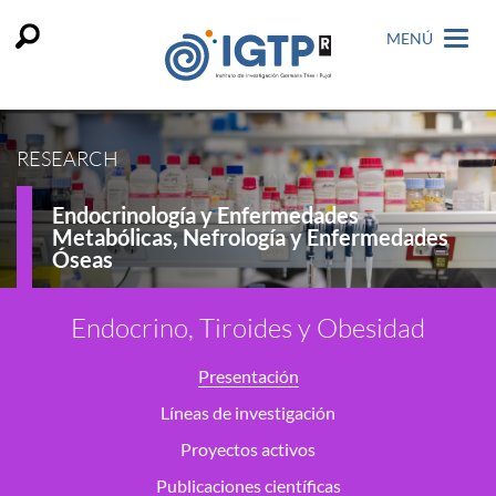
MENÚ
RESEARCH
Endocrinología y Enfermedades
Metabólicas, Nefrología y Enfermedades
Óseas
Endocrino, Tiroides y Obesidad
Presentación
Líneas de investigación
Proyectos activos
Publicaciones científicas