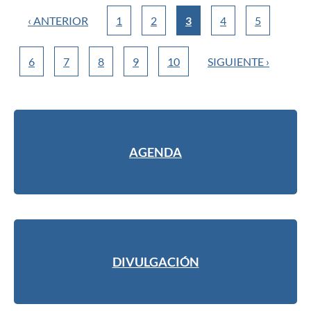
‹ ANTERIOR
1
2
3
4
5
6
7
8
9
10
SIGUIENTE ›
AGENDA
DIVULGACIÓN