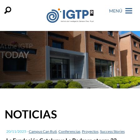
MENÚ
At the IGTP
TODAY
NOTICIAS
20/11/2025
-
Campus Can Ruti
,
Conferencias
,
Proyectos
,
Success Stories