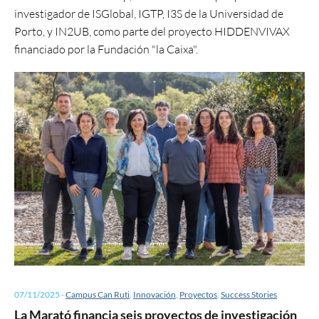
investigador de ISGlobal, IGTP, I3S de la Universidad de
Porto, y IN2UB, como parte del proyecto HIDDENVIVAX
financiado por la Fundación "la Caixa".
07/11/2025
-
Campus Can Ruti
,
Innovación
,
Proyectos
,
Success Stories
La Marató financia seis proyectos de investigación