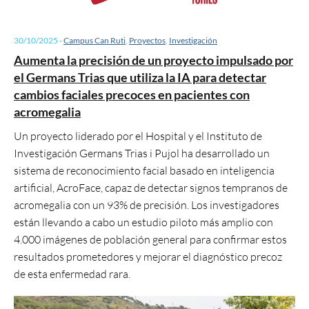
30/10/2025
-
Campus Can Ruti
,
Proyectos
,
Investigación
Aumenta la precisión de un proyecto impulsado por
el Germans Trias que utiliza la IA para detectar
cambios faciales precoces en pacientes con
acromegalia
Un proyecto liderado por el Hospital y el Instituto de
Investigación Germans Trias i Pujol ha desarrollado un
sistema de reconocimiento facial basado en inteligencia
artificial, AcroFace, capaz de detectar signos tempranos de
acromegalia con un 93% de precisión. Los investigadores
están llevando a cabo un estudio piloto más amplio con
4.000 imágenes de población general para confirmar estos
resultados prometedores y mejorar el diagnóstico precoz
de esta enfermedad rara.