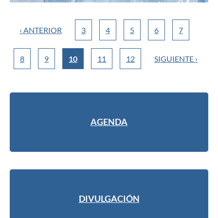
‹ ANTERIOR
3
4
5
6
7
8
9
10
11
12
SIGUIENTE ›
AGENDA
DIVULGACIÓN