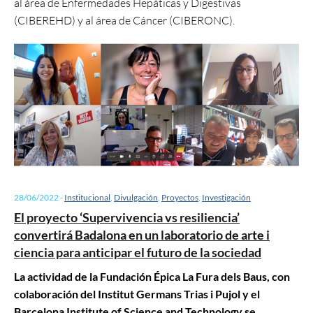
al área de Enfermedades Hepáticas y Digestivas
(CIBEREHD) y al área de Cáncer (CIBERONC).
28/06/2022
-
Institucional
,
Divulgación
,
Proyectos
,
Investigación
El proyecto ‘Supervivencia vs resiliencia’
convertirá Badalona en un laboratorio de arte i
ciencia para anticipar el futuro de la sociedad
La actividad de la Fundación Épica La Fura dels Baus, con
colaboración del Institut Germans Trias i Pujol y el
Barcelona Institute of Science and Technology se