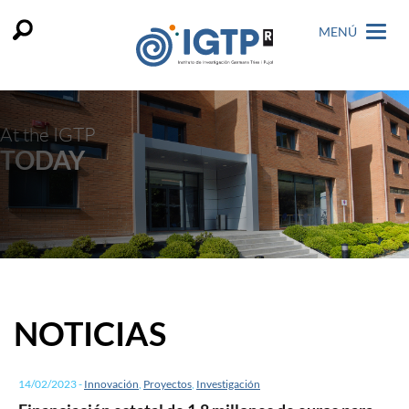
MENÚ
At the IGTP
TODAY
NOTICIAS
14/02/2023
-
Innovación
,
Proyectos
,
Investigación