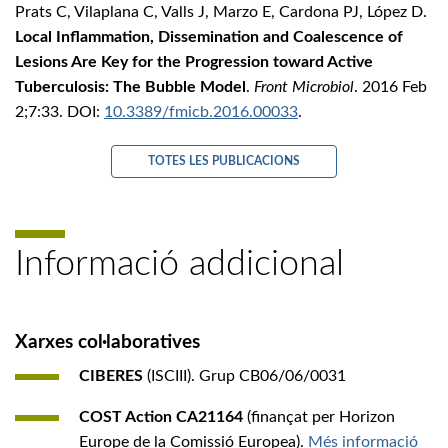
Prats C, Vilaplana C, Valls J, Marzo E, Cardona PJ, López D.
Local Inflammation, Dissemination and Coalescence of
Lesions Are Key for the Progression toward Active
Tuberculosis: The Bubble Model
.
Front Microbiol
. 2016 Feb
2;7:33. DOI:
10.3389/fmicb.2016.00033
.
TOTES LES PUBLICACIONS
Informació addicional
Xarxes col·laboratives
CIBERES
(ISCIII). Grup CB06/06/0031
COST Action CA21164
(finançat per Horizon
Europe de la Comissió Europea).
Més informació