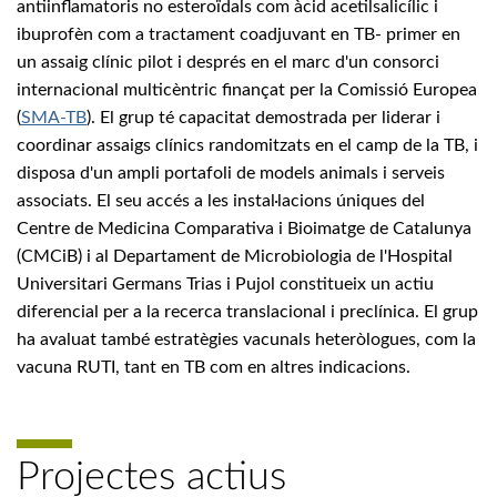
antiinflamatoris no esteroïdals com àcid acetilsalicílic i
ibuprofèn com a tractament coadjuvant en TB- primer en
un assaig clínic pilot i després en el marc d'un consorci
internacional multicèntric finançat per la Comissió Europea
(
SMA-TB
). El grup té capacitat demostrada per liderar i
coordinar assaigs clínics randomitzats en el camp de la TB, i
disposa d'un ampli portafoli de models animals i serveis
associats. El seu accés a les instal·lacions úniques del
Centre de Medicina Comparativa i Bioimatge de Catalunya
(CMCiB) i al Departament de Microbiologia de l'Hospital
Universitari Germans Trias i Pujol constitueix un actiu
diferencial per a la recerca translacional i preclínica. El grup
ha avaluat també estratègies vacunals heteròlogues, com la
vacuna RUTI, tant en TB com en altres indicacions.
Projectes actius