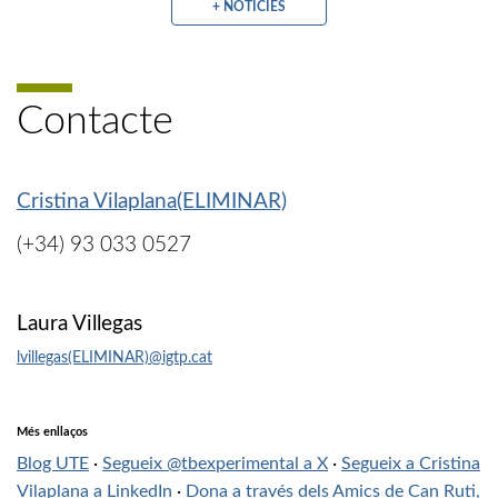
+ NOTÍCIES
Contacte
Cristina Vilaplana(ELIMINAR)
(+34) 93 033 0527
Laura Villegas
lvillegas(ELIMINAR)@igtp.cat
Més enllaços
Blog UTE
·
Segueix @tbexperimental a X
·
Segueix a Cristina
Vilaplana a LinkedIn
·
Dona a través dels Amics de Can Ruti,