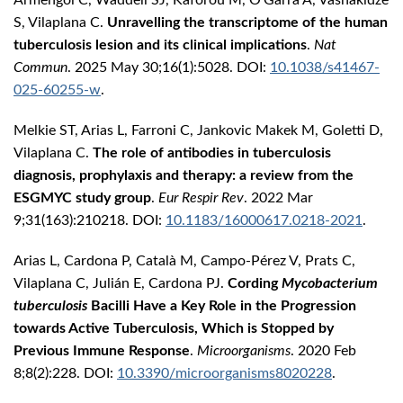
S, Vilaplana C.
Unravelling the transcriptome of the human
tuberculosis lesion and its clinical implications
.
Nat
Commun
. 2025 May 30;16(1):5028. DOI:
10.1038/s41467-
025-60255-w
.
Melkie ST, Arias L, Farroni C, Jankovic Makek M, Goletti D,
Vilaplana C.
The role of antibodies in tuberculosis
diagnosis, prophylaxis and therapy: a review from the
ESGMYC study group
.
Eur Respir Rev
. 2022 Mar
9;31(163):210218. DOI:
10.1183/16000617.0218-2021
.
Arias L, Cardona P, Català M, Campo-Pérez V, Prats C,
Vilaplana C, Julián E, Cardona PJ.
Cording
Mycobacterium
tuberculosis
Bacilli Have a Key Role in the Progression
towards Active Tuberculosis, Which is Stopped by
Previous Immune Response
.
Microorganisms
. 2020 Feb
8;8(2):228. DOI:
10.3390/microorganisms8020228
.