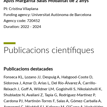
Ajuts Margarita Salas Modalitat de 2 anys
PI: Cristina Vilaplana
Funding agency: Universitat Autònoma de Barcelona
Agency code: 720452
Duration: 2022 - 2024
Publicacions científiques
Publicacions destacades
Fonseca KL, Lozano JJ, Despuig A, Habgood-Coote D,
Sidorova J, Aznar D, Arias L, Del Río-Álvarez Á, Carrillo-
Reixach J, Goff A, Wildner LM, Gogishvili S, Nikolaishvili K,
Shubladze N, Avaliani Z, Tapia G, Rodríguez-Martínez P,
Cardona PJ, Martinón-Torres F, Salas A, Gómez-Carballa A,
Armengol C, Waddell SJ, Kaforou M, O'Garra A, Vashakidze