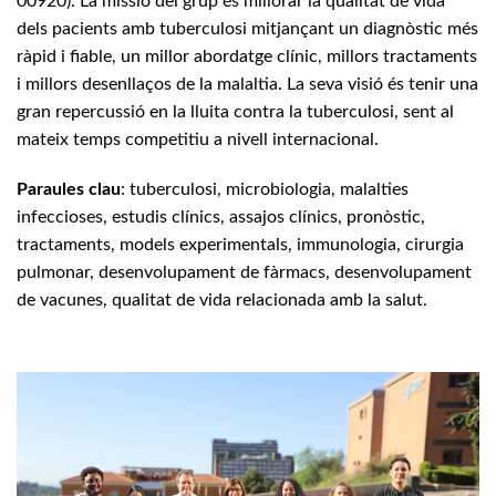
00920). La missió del grup és millorar la qualitat de vida
dels pacients amb tuberculosi mitjançant un diagnòstic més
ràpid i fiable, un millor abordatge clínic, millors tractaments
i millors desenllaços de la malaltia. La seva visió és tenir una
gran repercussió en la lluita contra la tuberculosi, sent al
mateix temps competitiu a nivell internacional.
Paraules clau
: tuberculosi, microbiologia, malalties
infeccioses, estudis clínics, assajos clínics, pronòstic,
tractaments, models experimentals, immunologia, cirurgia
pulmonar, desenvolupament de fàrmacs, desenvolupament
de vacunes, qualitat de vida relacionada amb la salut.