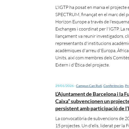
L'IGTP ha posat en marxa el projecte
SPECTRUM, finançat en el marc del 
Horizon Europe a través de l'esquem
Exchanges i coordinat per l'IGTP. La 
llançament va reunir investigadors, clí
representants d'institucions acadèmi
acadèmiques d'arreu d'Europa, Àfrica i
Units, així com membres dels Comitès
Extern i d'Ètica del projecte.
29/01/2026
-
Campus Can Ruti
,
Conferències
,
Pr
L’Ajuntament de Barcelona i la F
Caixa” subvencionen un projec
persistent amb participació de l
La convocatòria de subvencions de 2
15 projectes. Un d'ells, liderat per la 