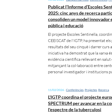
Publicat l’Informe d’Escoles Sen
2025: cinc anys de recerca parti
consoliden un model innovador e
pública i educació
El projecte Escoles Sentinella, coordi
CEEISCAT de l'IGTP, ha presentat els 
resultats del seu cinquè i darrer curs
iniciativa ha demostrat que la xarxa és
evidència científica rellevant en salut
mitjançant la col·laboració entre cent
personal investigador i institucions p
11/02/2026
-
Conferències
,
Projectes
,
Recerca
L'IGTP coordina el projecte eur
SPECTRUM per avançar en la co
l'espectre de la tuberculosi