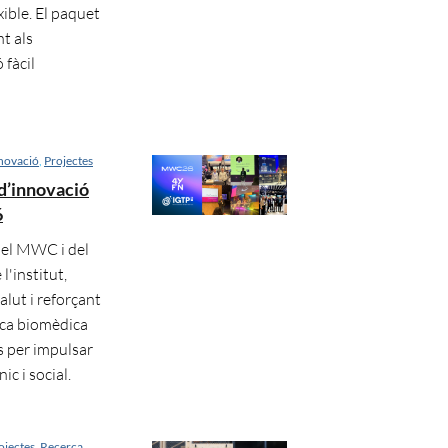
ible. El paquet
t als
fàcil
novació
,
Projectes
 d’innovació
6
 del MWC i del
l'institut,
lut i reforçant
erca biomèdica
s per impulsar
c i social.
ojectes
,
Recerca