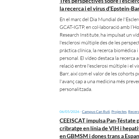
Tres perspectives sobre l’esclero
la recerca i el virus d’Epstein-Ba
En el marc del Dia Mundial de l'Escler
GCAT-IGTP, en col·laboració amb l’Ho
Research Institute, ha impulsat un ví
l'esclerosi múltiple des de les perspec
pràctica clínica, la recerca biomèdica i
personal. El vídeo destaca la recerca a
relació entre l'esclerosi múltiple i el v
Barr, així com el valor de les cohorts 
l'avanç cap a una medicina més preven
personalitzada.
06/05/2026
-
Campus Can Ruti
,
Projectes
,
Recer
CEEISCAT impulsa Pan-Téstate pe
cribratge en línia de VIH i hepati
en GBMSM i dones trans a Espa