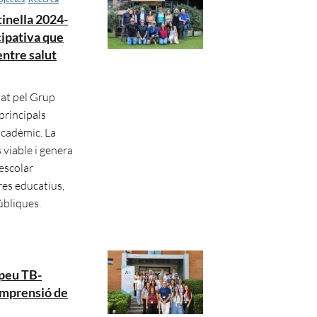
tinella 2024-
cipativa que
ntre salut
nat pel Grup
principals
 acadèmic. La
 viable i genera
 escolar
res educatius,
úbliques.
opeu TB-
mprensió de