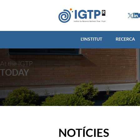
L'INSTITUT
L'INSTITUT
RECERCA
At the IGTP
TODAY
NOTÍCIES