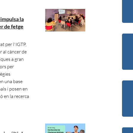
impulsa la
er de fetge
at per l'IGTP,
r al càncer de
iques a gran
ors per
tègies
xen una base
nals i posen en
ió en la recerca