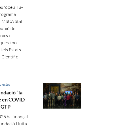
 europeu TB-
programa
a MSCA Staff
reunió de
nics i
ques i no
 els Estats
 Científic
ojectes
undació ”la
te en COVID
’IGTP
025 ha finançat
Fundació Lluita