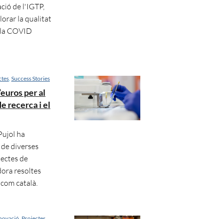
ació de l'IGTP,
orar la qualitat
r la COVID
ctes
,
Success Stories
euros per al
 recerca i el
Pujol ha
 de diverses
jectes de
adora resoltes
 com català.
novació
,
Projectes