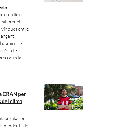
està
ma en línia
millorar el
s víriques entre
jançant
 domicili, la
ccés a les
recoç i a la
 a CRAN per
 del clima
tzar relacions
 dependents del