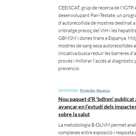
CEEISCAT, grup de recerca de l'IGTP, 
desenvolupant Pan-Téstate, un progra
d'autorecollida de mostres destinat a 
cribratge precoç del VIH i les hepatiti
GBMSM i dones trans a Espanya. Mit
mostres de sang seca autorecollides al
iniciativa busca reduir les barreres d'a
proves i millorar l'accés al diagnòstic p
prevenció.
26/03/2026
-
Projectes
,
Recerca
Nou paquet d’R ‘bdlnm’ publicat
avançar en l’estudi dels impactes
sobre la salut
La metodologia B-DLNM permet anali
complexes entre exposició i resposta