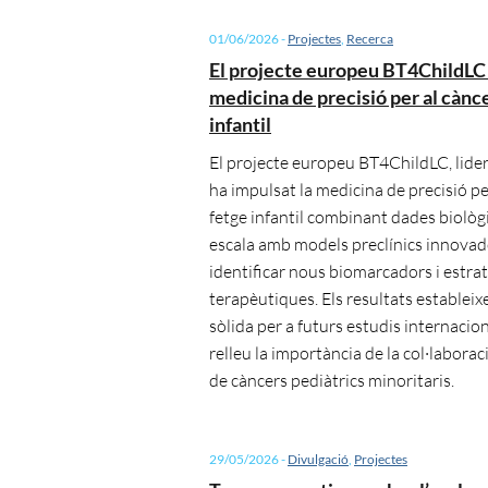
01/06/2026
-
Projectes
,
Recerca
El projecte europeu BT4ChildLC 
medicina de precisió per al cànc
infantil
El projecte europeu BT4ChildLC, lider
ha impulsat la medicina de precisió pe
fetge infantil combinant dades biològ
escala amb models preclínics innovad
identificar nous biomarcadors i estra
terapèutiques. Els resultats establei
sòlida per a futurs estudis internacio
relleu la importància de la col·laborac
de càncers pediàtrics minoritaris.
29/05/2026
-
Divulgació
,
Projectes