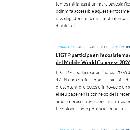
temps mitjançant un marc bayesià flex
bdlnm fa accessible aquest enfocamen
investigadors amb una implementació 
d'utilitzar.
10/03/2026
-
Campus Can Ruti
,
Conferències
,
In
L’IGTP participa en l’ecosistema
del Mobile World Congress 202
L'IGTP va participar en l'edició 2026
4YFN amb professionals i spin-offs de 
presentant projectes d'innovació en sa
el seu paper en la connexió de la rec
amb empreses, inversors i institucion
tecnologies amb potencial impacte clíni
11/02/2026
-
Campus Can Ruti
,
Conferències
,
Pr