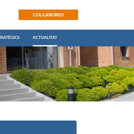
 ESTRATÈGICS
ACTUALITAT
COL·LABOREU
TRATÈGICS
ACTUALITAT