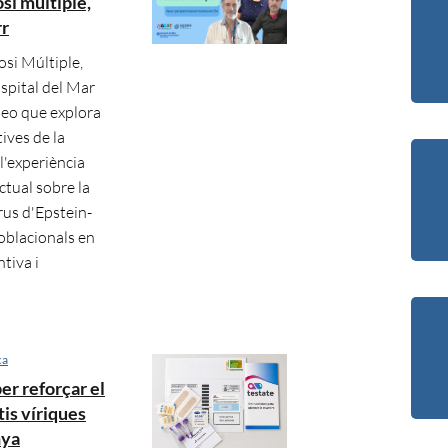
si múltiple,
rr
osi Múltiple,
spital del Mar
deo que explora
tives de la
 l'experiència
ctual sobre la
irus d'Epstein-
poblacionals en
tiva i
ca
r reforçar el
tis víriques
nya