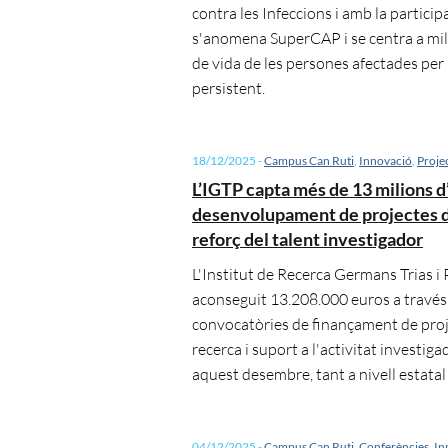
contra les Infeccions i amb la particip
s'anomena SuperCAP i se centra a mill
de vida de les persones afectades pe
persistent.
18/12/2025
-
Campus Can Ruti
,
Innovació
,
Proje
L’IGTP capta més de 13 milions d’
desenvolupament de projectes de
reforç del talent investigador
L'Institut de Recerca Germans Trias i 
aconseguit 13.208.000 euros a través
convocatòries de finançament de pro
recerca i suport a l'activitat investig
aquest desembre, tant a nivell estatal
04/12/2025
-
Campus Can Ruti
,
Conferències
,
In