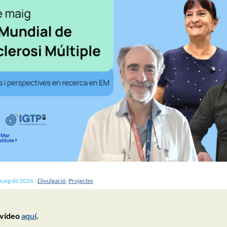
maig de 2026
-
Divulgació
,
Projectes
 vídeo
aquí
.