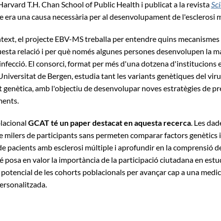
 Harvard T.H. Chan School of Public Health i publicat a la revista
Sc
 era una causa necessària per al desenvolupament de l'esclerosi m
text, el projecte EBV-MS treballa per entendre quins mecanismes 
esta relació i per què només algunes persones desenvolupen la ma
infecció. El consorci, format per més d'una dotzena d'institucions 
 Universitat de Bergen, estudia tant les variants genètiques del vir
t genètica, amb l'objectiu de desenvolupar noves estratègies de pr
ments.
lacional
GCAT té un paper destacat en aquesta recerca
. Les dad
e milers de participants sans permeten comparar factors genètics 
e pacients amb esclerosi múltiple i aprofundir en la comprensió de 
 posa en valor la importància de la participació ciutadana en estu
l potencial de les cohorts poblacionals per avançar cap a una medi
personalitzada.