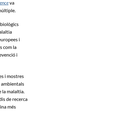
ience
va
últiple.
biològics
laltia
europees i
us com la
evenció i
es i mostres
i ambientals
la malaltia.
dis de recerca
cina més