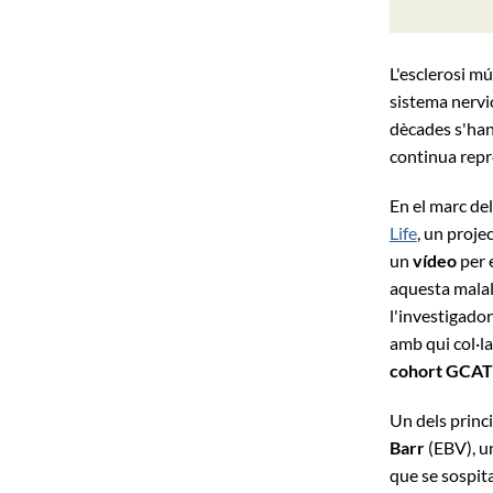
L'esclerosi mú
sistema nervió
dècades s'han 
continua repre
En el marc del
Life
, un proje
un
vídeo
per e
aquesta malalt
l'investigado
amb qui col·l
cohort GCAT
Un dels princi
Barr
(EBV), un
que se sospita