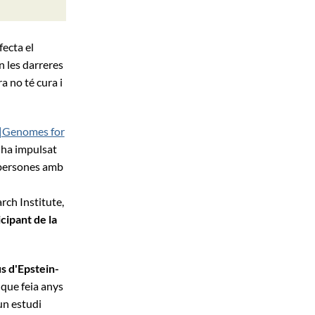
fecta el
n les darreres
a no té cura i
Genomes for
, ha impulsat
s persones amb
arch Institute,
icipant de la
us d'Epstein-
 que feia anys
un estudi