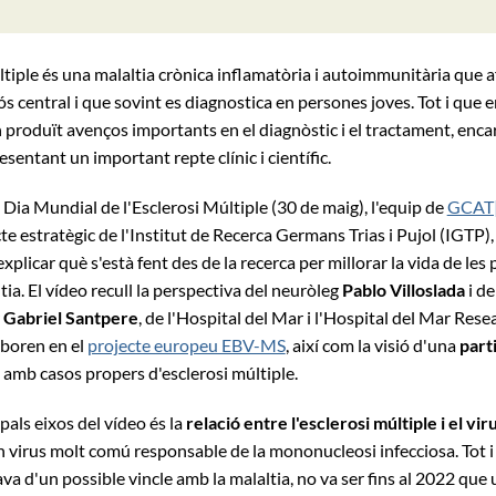
ltiple és una malaltia crònica inflamatòria i autoimmunitària que a
s central i que sovint es diagnostica en persones joves. Tot i que e
produït avenços importants en el diagnòstic i el tractament, encar
sentant un important repte clínic i científic.
 Dia Mundial de l'Esclerosi Múltiple (30 de maig), l'equip de
GCAT|
cte estratègic de l'Institut de Recerca Germans Trias i Pujol (IGTP)
xplicar què s'està fent des de la recerca per millorar la vida de le
ia. El vídeo recull la perspectiva del neuròleg
Pablo Villoslada
i de
r
Gabriel Santpere
, de l'Hospital del Mar i l'Hospital del Mar Rese
aboren en el
projecte europeu EBV-MS
, així com la visió d'una
part
amb casos propers d'esclerosi múltiple.
pals eixos del vídeo és la
relació entre l'esclerosi múltiple i el vir
 virus molt comú responsable de la mononucleosi infecciosa. Tot i
va d'un possible vincle amb la malaltia, no va ser fins al 2022 que 