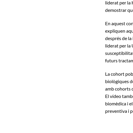
liderat per la
demostrar que
En aquest con
expliquen aqu
després de la 
liderat per la
susceptibilita
futurs tracta
La cohort pob
biològiques d
amb cohorts d
El vídeo també
biomèdica i e
preventiva i 