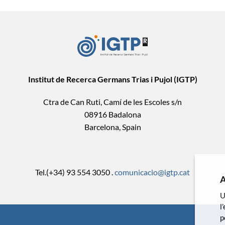
Institut de Recerca Germans Trias i Pujol (IGTP)
Ctra de Can Ruti, Camí de les Escoles s/n
08916 Badalona
Barcelona, Spain
Tel.(+34) 93 554 3050 .
comunicacio@igtp.cat
A
U
l
p