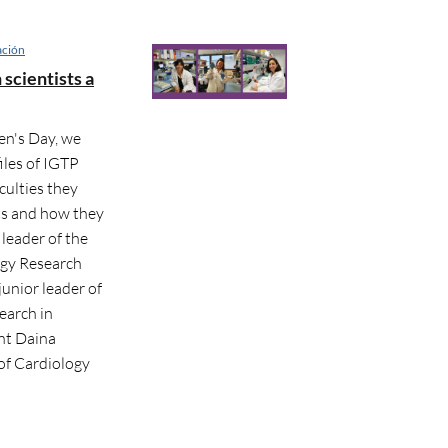
ación
scientists a
n's Day, we
iles of IGTP
culties they
ts and how they
 leader of the
ogy Research
unior leader of
earch in
nt Daina
of Cardiology