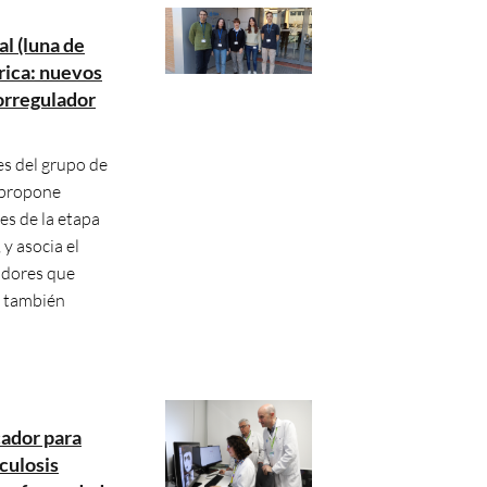
al (luna de
trica: nuevos
orregulador
es del grupo de
 propone
s de la etapa
 y asocia el
adores que
, también
ador para
rculosis