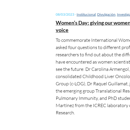
08/03/2023
-
Institucional
,
Divulgación
,
Investig
Women’s Day: giving our women 
voice
To commemorate International Wome
asked four questions to different prof
researchers to find out about the diffi
have encountered as women scientis
see the future: Dr Carolina Armengol,
consolidated Childhood Liver Oncol
Group (c-LOG), Dr Raquel Guillamat, j
the emerging group Translational Res
Pulmonary Immunity, and PhD stude
Martínez from the ICREC laboratory 
Research.