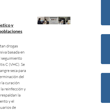
stico y
 poblaciones
ctan drogas
siva basada en
l seguimiento
itis C (VHC). Se
angre seca para
terminación del
 la curación
 la reinfección y
 respaldan la
ento y el
suarios de