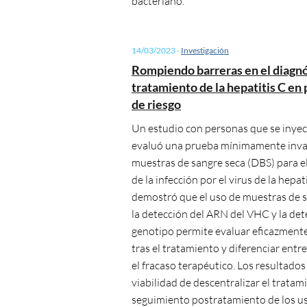
bacteriano.
14/03/2023
-
Investigación
Rompiendo barreras en el diagnó
tratamiento de la hepatitis C en
de riesgo
Un estudio con personas que se inye
evaluó una prueba mínimamente inva
muestras de sangre seca (DBS) para e
de la infección por el virus de la hepat
demostró que el uso de muestras de s
la detección del ARN del VHC y la de
genotipo permite evaluar eficazmente
tras el tratamiento y diferenciar entre
el fracaso terapéutico. Los resultados
viabilidad de descentralizar el tratami
seguimiento postratamiento de los u