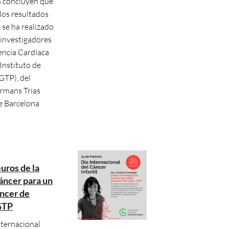
os concluyen que
 los resultados
e se ha realizado
 investigadores
iencia Cardíaca
Instituto de
GTP), del
ermans Trias
e Barcelona
uros de la
áncer para un
áncer de
IGTP
nternacional