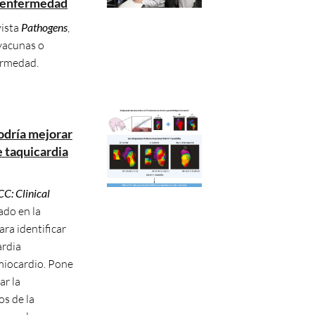
a enfermedad
vista
Pathogens
,
 vacunas o
ermedad.
odría mejorar
e taquicardia
C: Clinical
ado en la
ra identificar
ardia
 miocardio. Pone
ar la
os de la