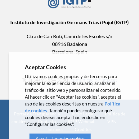
Instituto de Investigación Germans Trias i Pujol (IGTP)
Ctra de Can Ruti, Camí de les Escoles s/n
08916 Badalona
Barcelona, Spain
Aceptar Cookies
Utilizamos cookies propias y de terceros para
Tel.(+34) 93 554 3050 .
comunicacio@igtp.cat
mejorar la experiencia de usuario, analizar el
tráfico del sitio web y personalizar el contenido.
Al hacer clic en "Aceptar las cookies", aceptas el
uso de las cookies descritas en nuestra
Política
de cookies
. También puedes configurar qué
Portal de Transparencia
Aviso Legal
Política de
cookies deseas aceptar haciendo clic en
cookies
Contacto
IGTP Webmail
VPN
"Configurar las cookies".
Intranet
Créditos
Aceptar todas las cookies