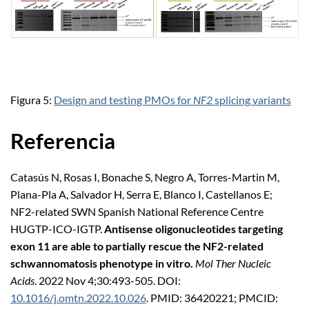
Figura 5:
Design and testing PMOs for
NF2
splicing variants
Referencia
Catasús N, Rosas I, Bonache S, Negro A, Torres-Martin M,
Plana-Pla A, Salvador H, Serra E, Blanco I, Castellanos E;
NF2-related SWN Spanish National Reference Centre
HUGTP-ICO-IGTP.
Antisense oligonucleotides targeting
exon 11 are able to partially rescue the NF2-related
schwannomatosis phenotype in vitro.
Mol Ther Nucleic
Acids
. 2022 Nov 4;30:493-505. DOI:
10.1016/j.omtn.2022.10.026
. PMID: 36420221; PMCID: