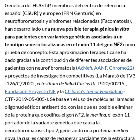
Genética del HUGTiP, miembros del centro de referencia
español (CSUR) y europeo (ERN Genturis) en
neurofibromatosis y síndromes relacionadas (Facomatosis),
han desarrollado una
nueva posible terapia génica
in vitro
para pacientes con variantes genéticas asociadas a un
fenotipo severo localizadas en el exón 11 del gen
NF2
como
prueba de concepto. Esta aproximación terapéutica se ha
dado gracias a la contribución de diferentes asociaciones de
pacientes con neurofibromatosis (
AcNefi
,
AANF
,
Chromo22
)
y proyectos de investigación competitivos (La Marató de TV3
-126/C/2020-,
el Instituto de Salud Carlos III -
PI20/00215-,
Fundación Proyecto NF
y la
Children's Tumor Foundation
-
CTF-2019-05-005-). Se basa en el uso de moléculas llamadas
oligonucleótidos antisentido, con las que es posible eliminar
de la proteína que codifica el gen
NF2
, la
merlina
, el exón 11
portador de la variante genética que causa la
neurofibromatosis tipo 2, generando una proteína
merlina
nova, la cual es capaz de recuperar parcialmente la estructura