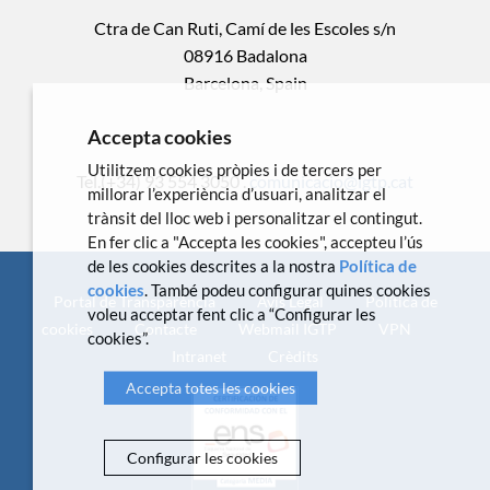
Ctra de Can Ruti, Camí de les Escoles s/n
08916 Badalona
Barcelona, Spain
Accepta cookies
Utilitzem cookies pròpies i de tercers per
Tel.(+34) 93 554 3050 .
comunicacio@igtp.cat
millorar l’experiència d’usuari, analitzar el
trànsit del lloc web i personalitzar el contingut.
En fer clic a "Accepta les cookies", accepteu l’ús
de les cookies descrites a la nostra
Política de
cookies
. També podeu configurar quines cookies
Portal de Transparència
Avís Legal
Política de
voleu acceptar fent clic a “Configurar les
cookies
Contacte
Webmail IGTP
VPN
cookies”.
Intranet
Crèdits
Accepta totes les cookies
Configurar les cookies