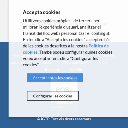
Accepta cookies
Utilitzem cookies pròpies i de tercers per
Tel.(+34) 93 554 3050 .
comunicacio@igtp.cat
millorar l’experiència d’usuari, analitzar el
trànsit del lloc web i personalitzar el contingut.
En fer clic a "Accepta les cookies", accepteu l’ús
de les cookies descrites a la nostra
Política de
cookies
. També podeu configurar quines cookies
Portal de Transparència
Avís Legal
Política de
voleu acceptar fent clic a “Configurar les
cookies
Contacte
Webmail IGTP
VPN
cookies”.
Intranet
Crèdits
Accepta totes les cookies
Configurar les cookies
© IGTP. Tots els drets reservats