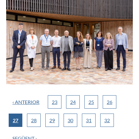
‹ ANTERIOR
23
24
25
26
27
28
29
30
31
32
SEGÜENT ›