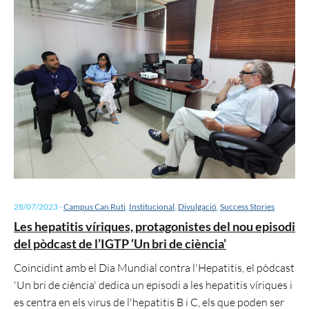
28/07/2023
-
Campus Can Ruti
,
Institucional
,
Divulgació
,
Success Stories
Les hepatitis víriques, protagonistes del nou episodi
del pòdcast de l’IGTP ‘Un bri de ciència’
Coincidint amb el Dia Mundial contra l'Hepatitis, el pòdcast
'Un bri de ciència' dedica un episodi a les hepatitis víriques i
es centra en els virus de l'hepatitis B i C, els que poden ser