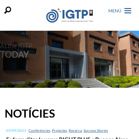
MENÚ
At the IGTP
TODAY
NOTÍCIES
05/09/2023
-
Conferències
,
Projectes
,
Recerca
,
Success Stories