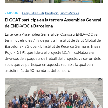
21/06/2023
-
Campus Can Ruti
,
Divulgació
,
Success Stories
El GCAT participa en la tercera Assemblea General
de END-VOC a Barcelona
La tercera Assemblea General del Consorci END-VOC va
tenir lloc els dies 7 i 8 de juny a l'Institut de Salut Global de
Barcelona (ISGlobal). L'Institut de Recerca Germans Trias i
Pujol (IGTP), que lidera el projecte GCAT i col·labora en
diversos dels paquets de treball del projecte, va ser un dels
socis que va participar en aquesta reunió a la qual van
assistir més de 50 membres del consorci.