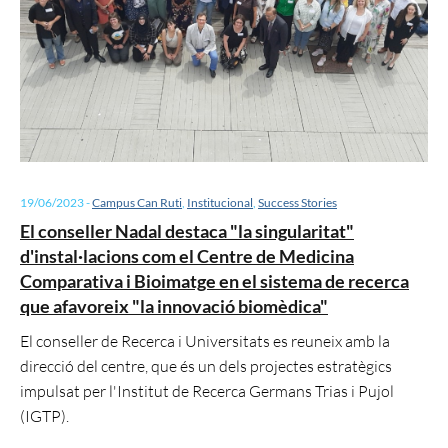
19/06/2023
-
Campus Can Ruti
,
Institucional
,
Success Stories
El conseller Nadal destaca "la singularitat"
d'instal·lacions com el Centre de Medicina
Comparativa i Bioimatge en el sistema de recerca
que afavoreix "la innovació biomèdica"
El conseller de Recerca i Universitats es reuneix amb la
direcció del centre, que és un dels projectes estratègics
impulsat per l'Institut de Recerca Germans Trias i Pujol
(IGTP).