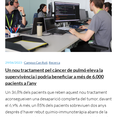
29/06/2023
-
Campus Can Ruti
,
Recerca
Un nou tractament pel càncer de pulmó eleva la
supervivència i podria beneficiar a més de 6.000
pacients a l’any
Un 36,8% dels pacients que reben aquest nou tractament
aconsegueixen una desaparició complerta del tumor, davant
el 6,9%. A més, un 85% dels pacients sobreviuen dos anys
després d'haver rebut quimio-immunoteràpia abans de la