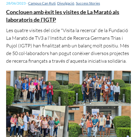
28/06/2023
-
Campus Can Ruti
,
Divulgació
,
Success Stories
Conclouen amb èxit les visites de La Marató als
laboratoris de l’IGTP
Les quatre visites del cicle "Visita la recerca" de la Fundació
La Marató de TV3 a l'Institut de Recerca Germans Trias i
Pujol (IGTP) han finalitzat amb un balanç molt positiu. Més
de 50 col·laboradors han pogut conèixer diversos projectes
de recerca finançats a través d'aquesta iniciativa solidària.