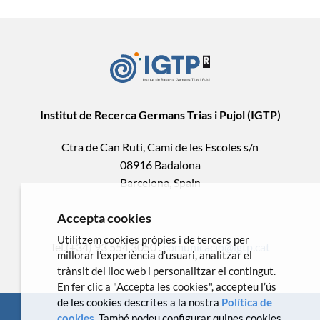
Institut de Recerca Germans Trias i Pujol (IGTP)
Ctra de Can Ruti, Camí de les Escoles s/n
08916 Badalona
Barcelona, Spain
Accepta cookies
Utilitzem cookies pròpies i de tercers per
Tel.(+34) 93 554 3050 .
comunicacio@igtp.cat
millorar l’experiència d’usuari, analitzar el
trànsit del lloc web i personalitzar el contingut.
En fer clic a "Accepta les cookies", accepteu l’ús
de les cookies descrites a la nostra
Política de
cookies
. També podeu configurar quines cookies