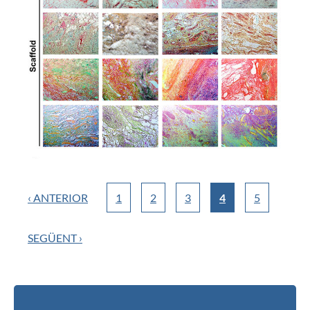
‹ ANTERIOR
1
2
3
4
5
SEGÜENT ›