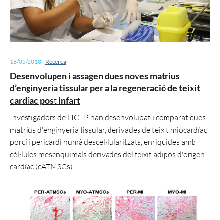
18/05/2018
-
Recerca
Desenvolupen i assagen dues noves matrius
d’enginyeria tissular per a la regeneració de teixit
cardíac post infart
Investigadors de l'IGTP han desenvolupat i comparat dues
matrius d'enginyeria tissular, derivades de teixit miocardíac
porcí i pericardi humà descel·lularitzats, enriquides amb
cèl·lules mesenquimals derivades del teixit adipós d'origen
cardíac (cATMSCs).