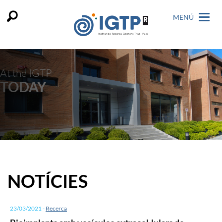
MENÚ
At the IGTP
TODAY
NOTÍCIES
23/03/2021
-
Recerca