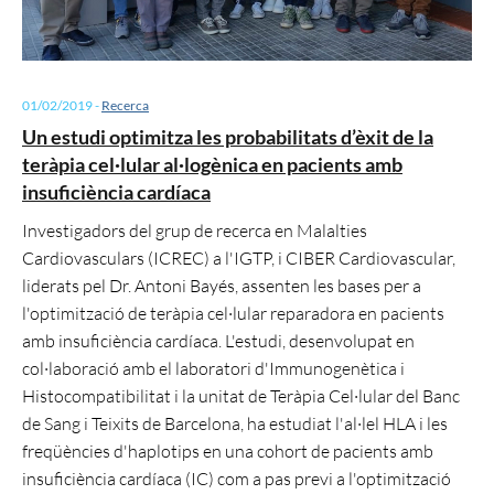
01/02/2019
-
Recerca
Un estudi optimitza les probabilitats d’èxit de la
teràpia cel·lular al·logènica en pacients amb
insuficiència cardíaca
Investigadors del grup de recerca en Malalties
Cardiovasculars (ICREC) a l'IGTP, i CIBER Cardiovascular,
liderats pel Dr. Antoni Bayés, assenten les bases per a
l'optimització de teràpia cel·lular reparadora en pacients
amb insuficiència cardíaca. L'estudi, desenvolupat en
col·laboració amb el laboratori d'Immunogenètica i
Histocompatibilitat i la unitat de Teràpia Cel·lular del Banc
de Sang i Teixits de Barcelona, ha estudiat l'al·lel HLA i les
freqüències d'haplotips en una cohort de pacients amb
insuficiència cardíaca (IC) com a pas previ a l'optimització