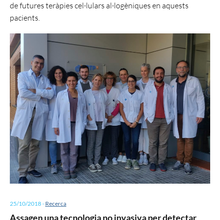
de futures teràpies cel·lulars al·logèniques en aquests
pacients.
25/10/2018
-
Recerca
Assagen una tecnologia no invasiva per detectar