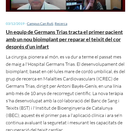
03/12/2019
-
Campus Can Ruti
,
Recerca
Un equip de Germans Trias tracta el primer pacient
amb un nou bioimplant per reparar el teixit del cor
després d’un infart
La cirurgia, pionera al món, es va dur a terme el passat mes
de maig a l'Hospital Germans Trias. El desenvolupament del
bioimplant, basat en cèl·lules mare de cordó umbilical, és del
grup de recerca en Malalties Cardiovasculars (ICREC) de
Germans Trias, dirigit per Antoni Bayés-Genís, en una línia
amb més de 10 anys de recorregut científic. La nova teràpia
s'ha desenvolupat amb la col·laboració del Banc de Sang i
Teixits (BST) i l'Institut de Bioenginyeria de Catalunya
(IBEC); aquest és el primer pas a l'aplicació clínica i ara se'n
continua avaluant la seguretat i mesurant les capacitats de
recuperació del teixit cardíac.