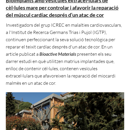
Bioimplants amb vesícules extracel·lulars de
cèl·lules mare per controlar i afavorir la reparació
del múscul cardíac després d’un atac de cor
Investigadors del grup ICREC en malalties cardiovasculars,
a l'Institut de Recerca Germans Trias i Pujol (IGTP),
continuen perfeccionant la seva solució tecnològica per
reparar el teixit cardíac després d'un atac de cor. En un
article publicat a
Bioactive Materials
presenten els seu
darrer estudi en què utilitzen matrius implantades que,
enlloc de contenir cèl·lules, contenen vesícules
extracel·lulars que afavoreixen la reparació del miocardi
malmès en un atac de cor.