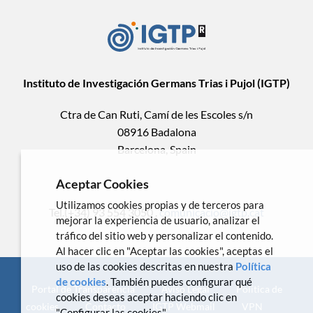
Instituto de Investigación Germans Trias i Pujol (IGTP)
Ctra de Can Ruti, Camí de les Escoles s/n
08916 Badalona
Barcelona, Spain
Aceptar Cookies
Utilizamos cookies propias y de terceros para
Tel.(+34) 93 554 3050 .
comunicacio@igtp.cat
mejorar la experiencia de usuario, analizar el
tráfico del sitio web y personalizar el contenido.
Al hacer clic en "Aceptar las cookies", aceptas el
uso de las cookies descritas en nuestra
Política
de cookies
. También puedes configurar qué
Portal de Transparencia
Aviso Legal
Política de
cookies deseas aceptar haciendo clic en
cookies
Contacto
IGTP Webmail
VPN
"Configurar las cookies".