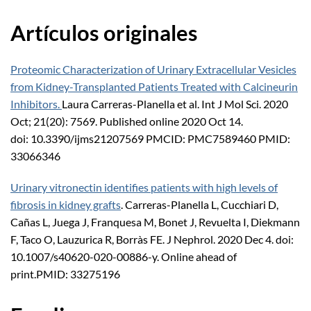
Artículos originales
Proteomic Characterization of Urinary Extracellular Vesicles
from Kidney-Transplanted Patients Treated with Calcineurin
Inhibitors.
Laura Carreras-Planella et al. Int J Mol Sci. 2020
Oct; 21(20): 7569. Published online 2020 Oct 14.
doi: 10.3390/ijms21207569 PMCID: PMC7589460 PMID:
33066346
Urinary vitronectin identifies patients with high levels of
fibrosis in kidney grafts
. Carreras-Planella L, Cucchiari D,
Cañas L, Juega J, Franquesa M, Bonet J, Revuelta I, Diekmann
F, Taco O, Lauzurica R, Borràs FE. J Nephrol. 2020 Dec 4. doi:
10.1007/s40620-020-00886-y. Online ahead of
print.PMID: 33275196