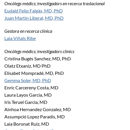
Oncòlegs mèdics; investigadors en recerca traslacional
Eudald Felip Falgàs, MD, PhD
Juan Martin Liberal, MD, PhD
Gestora en recerca clínica
Laia Viñals Ribe
Oncòlegs mèdics; investigadors clínics
Cristina Bugés Sanchez, MD, PhD
Olatz Etxaniz, MD PhD
Elisabet Mompradé, MD, PhD
Gemma Soler, MD, PhD
Enric Carcereny Costa, MD
Laura Layos Garcia, MD
Iris Teruel Garcia, MD
Ainhoa Hernandez Gonzalez, MD
Assumpció Lopez Paradís, MD
Laia Boronat Ruiz, MD