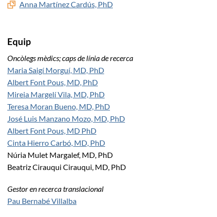
Anna Martínez Cardús, PhD
Equip
Oncòlegs mèdics; caps de línia de recerca
Maria Saigí Morguí, MD, PhD
Albert Font Pous, MD, PhD
Mireia Margelí Vila, MD, PhD
Teresa Moran Bueno, MD, PhD
José Luis Manzano Mozo, MD, PhD
Albert Font Pous, MD PhD
Cinta Hierro Carbó, MD, PhD
Núria Mulet Margalef, MD, PhD
Beatriz Cirauqui Cirauqui, MD, PhD
Gestor en recerca translacional
Pau Bernabé Villalba