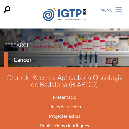
MENÚ
RESEARCH
Càncer
Grup de Recerca Aplicada en Oncologia
de Badalona (B·ARGO)
Presentació
Línies de recerca
Projectes actius
Publicacions científiques