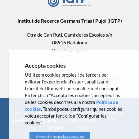
Institut de Recerca Germans Trias i Pujol (IGTP)
Ctra de Can Ruti, Camí de les Escoles s/n
08916 Badalona
Barcelona, Spain
Accepta cookies
Utilitzem cookies pròpies i de tercers per
Tel.(+34) 93 554 3050 .
comunicacio@igtp.cat
millorar l’experiència d’usuari, analitzar el
trànsit del lloc web i personalitzar el contingut.
En fer clic a "Accepta les cookies", accepteu l’ús
de les cookies descrites a la nostra
Política de
cookies
. També podeu configurar quines cookies
Portal de Transparència
Avís Legal
Política de
voleu acceptar fent clic a “Configurar les
cookies
Contacte
Webmail IGTP
VPN
cookies”.
Intranet
Crèdits
Accepta totes les cookies