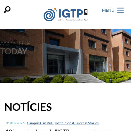
MENÚ
At the IGTP
TODAY
NOTÍCIES
01/07/2026
-
Campus Can Ruti
,
Institucional
,
Success Stories