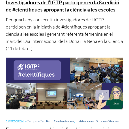
Investigadores de l’IGTP participen en la 8a edició
de #científiques apropant la ciència a les escoles
Per quart any consecutiu investigadores de l’IGTP
participen en la iniciativa de #científiques apropant la
ciència a les escoles i generant referents femenins en el
marc del Dia Internacional de la Dona i la Nena en la Ciència
(11 de febrer).
19/02/2026
-
Campus Can Ruti
,
Conferències
,
Institucional
,
Success Stories