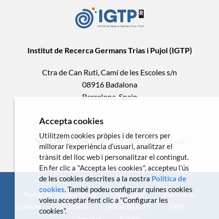
Institut de Recerca Germans Trias i Pujol (IGTP)
Ctra de Can Ruti, Camí de les Escoles s/n
08916 Badalona
Barcelona, Spain
Accepta cookies
Utilitzem cookies pròpies i de tercers per
Tel.(+34) 93 554 3050 .
comunicacio@igtp.cat
millorar l’experiència d’usuari, analitzar el
trànsit del lloc web i personalitzar el contingut.
En fer clic a "Accepta les cookies", accepteu l’ús
de les cookies descrites a la nostra
Política de
cookies
. També podeu configurar quines cookies
Portal de Transparència
Avís Legal
Política de
voleu acceptar fent clic a “Configurar les
cookies
Contacte
Webmail IGTP
VPN
cookies”.
Intranet
Crèdits