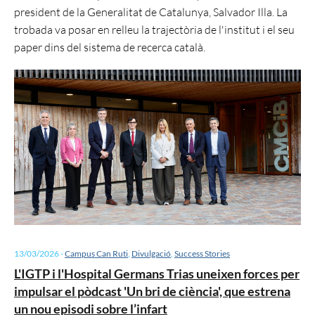
president de la Generalitat de Catalunya, Salvador Illa. La
trobada va posar en relleu la trajectòria de l'institut i el seu
paper dins del sistema de recerca català.
13/03/2026
-
Campus Can Ruti
,
Divulgació
,
Success Stories
L'IGTP i l'Hospital Germans Trias uneixen forces per
impulsar el pòdcast 'Un bri de ciència', que estrena
un nou episodi sobre l’infart