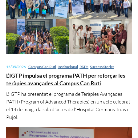
15/05/2026
-
Campus Can Ruti
,
Institucional
,
PATH
,
Success Stories
L’IGTP impulsa el programa PATH per reforçar les
teràpies avançades al Campus Can Ruti
L'IGTP ha presentat el programa de Teràpies Avançades
PATH (Program of Advanced Therapies) en un acte celebrat
el 14 de maig a la sala d'actes de l'Hospital Germans Trias i
Pujol.