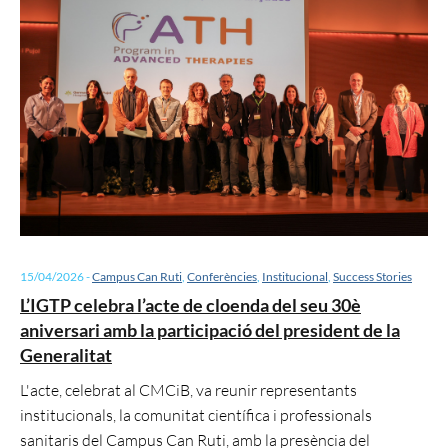
15/04/2026
-
Campus Can Ruti
,
Conferències
,
Institucional
,
Success Stories
L’IGTP celebra l’acte de cloenda del seu 30è
aniversari amb la participació del president de la
Generalitat
L'acte, celebrat al CMCiB, va reunir representants
institucionals, la comunitat científica i professionals
sanitaris del Campus Can Ruti, amb la presència del