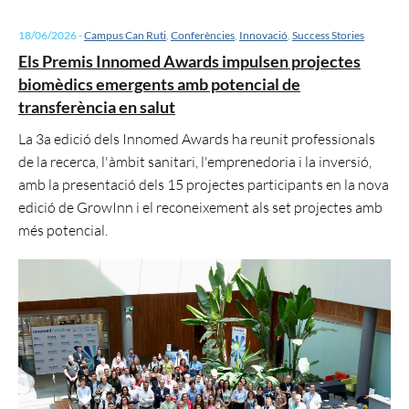
18/06/2026
-
Campus Can Ruti
,
Conferències
,
Innovació
,
Success Stories
Els Premis Innomed Awards impulsen projectes
biomèdics emergents amb potencial de
transferència en salut
La 3a edició dels Innomed Awards ha reunit professionals
de la recerca, l'àmbit sanitari, l'emprenedoria i la inversió,
amb la presentació dels 15 projectes participants en la nova
edició de GrowInn i el reconeixement als set projectes amb
més potencial.