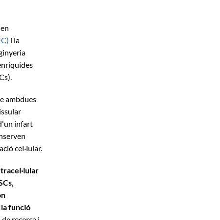
, en
EC)
i la
ginyeria
 enriquides
Cs).
que ambdues
issular
d'un infart
onserven
ció cel·lular.
racel·lular
MSCs,
ón
 la funció
 de recerca i