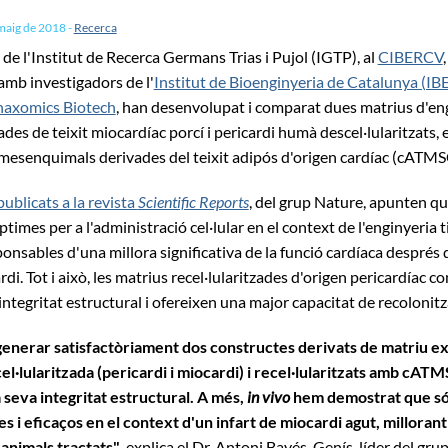
maig de 2018
-
Recerca
de l'Institut de Recerca Germans Trias i Pujol (IGTP), al
CIBERCV
amb investigadors de l'
Institut de Bioenginyeria de Catalunya (IB
axomics Biotech
, han desenvolupat i comparat dues matrius d'en
vades de teixit miocardíac porcí i pericardi humà descel·lularitzats,
 mesenquimals derivades del teixit adipós d'origen cardíac (cATMS
publicats a la revista
Scientific Reports
, del grup Nature, apunten 
times per a l'administració cel·lular en el context de l'enginyeria t
ponsables d'una millora significativa de la funció cardíaca després 
di. Tot i això, les matrius recel·lularitzades d'origen pericardíac c
 integritat estructural i ofereixen una major capacitat de recolonitza
nerar satisfactòriament dos constructes derivats de matriu ext
el·lularitzada (pericardi i miocardi) i recel·lularitzats amb cAT
 seva integritat estructural. A més,
in vivo
hem demostrat que s
s i eficaços en el context d'un infart de miocardi agut, millorant
 animals tractats"
, explica el Dr. Antoni Bayés-Genís, líder del grup