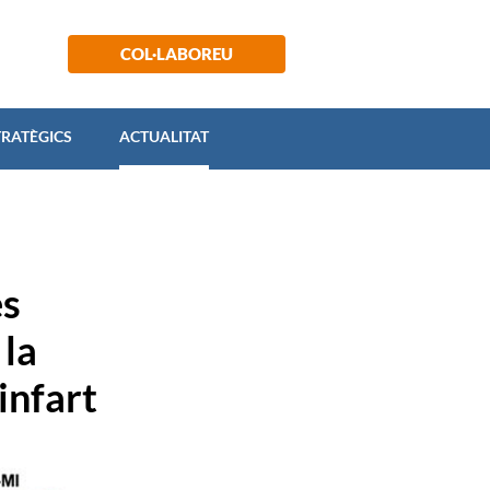
 ESTRATÈGICS
ACTUALITAT
COL·LABOREU
TRATÈGICS
ACTUALITAT
es
 la
infart