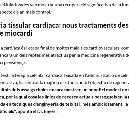
cel·lularitzades van mostrar una recuperació significativa de la fun
specte els animals control.
ia tissular cardíaca: nous tractaments de
de miocardi
ia cardíaca és l'etapa final de moltes malalties cardiovasculars, com 
 encara un dels reptes més atractius per la medicina regenerativa d
a i prevalença.
ext, la teràpia cel·lular cardíaca, basada en l'administració de cèli
nerativa, ha centrat la majoria d'estudis amb l'objectiu de regenera
ultats dels assaigs clínics encara mostren un benefici modest en
ca, per la qual cosa les línies de recerca actuals persegueixen l
da en tècniques d'enginyeria de teixits i, més ambiciosament, l
ificials"
, apunta el Dr. Bayés.