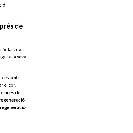
ció
sprés de
l'infart de
egut a la seva
·lules amb
r el cor.
 termes de
a regeneració
a regeneració