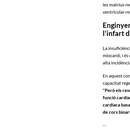
les matrius re
ventricular re
Enginyer
l'infart 
La insuficiènc
miocardi, i és
alta incidènci
En aquest cont
capacitat rege
"Però els res
funció cardía
cardíaca basa
de cors bioart
--