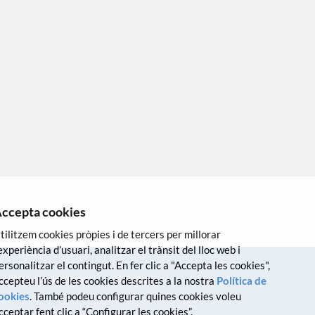
ccepta cookies
tilitzem cookies pròpies i de tercers per millorar
’experiència d’usuari, analitzar el trànsit del lloc web i
ersonalitzar el contingut. En fer clic a "Accepta les cookies",
VPN
Intranet
Crèdits
ccepteu l’ús de les cookies descrites a la nostra
Política de
ookies
. També podeu configurar quines cookies voleu
cceptar fent clic a “Configurar les cookies”.