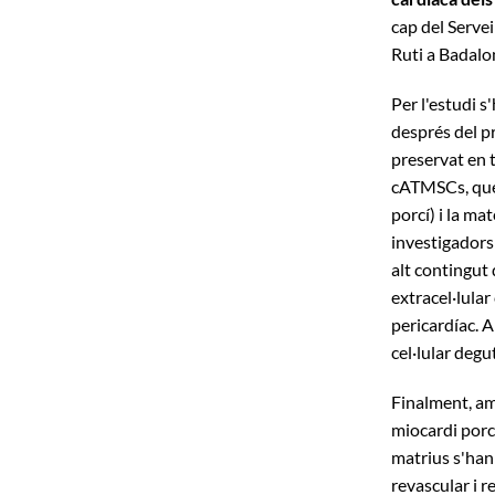
cap del Servei
Ruti a Badalo
Per l'estudi s
després del pr
preservat en 
cATMSCs, que 
porcí) i la ma
investigadors
alt contingut 
extracel·lular
pericardíac. A
cel·lular degu
Finalment, am
miocardi porcí
matrius s'han 
revascular i r