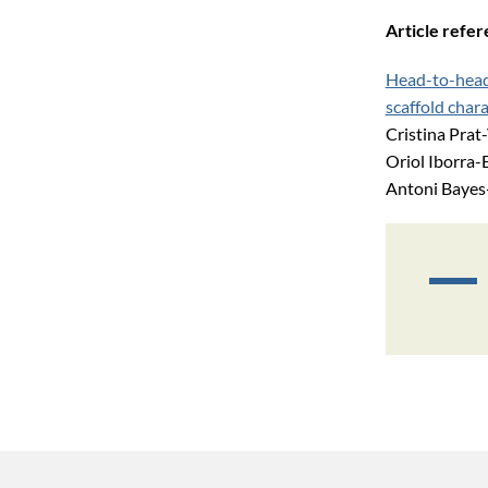
Article refer
Head-to-head 
scaffold chara
Cristina Prat-
Oriol Iborra-
Antoni Bayes