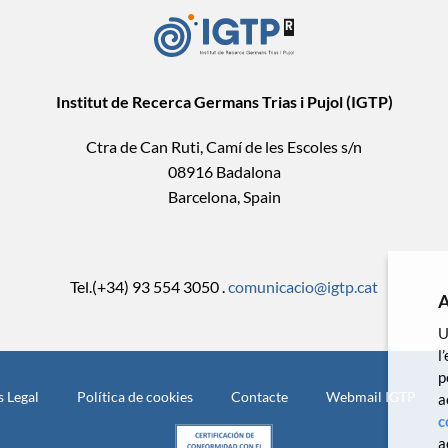
Institut de Recerca Germans Trias i Pujol (IGTP)
Ctra de Can Ruti, Camí de les Escoles s/n
08916 Badalona
Barcelona, Spain
Tel.(+34) 93 554 3050 .
comunicacio@igtp.cat
A
U
l
p
s Legal
Política de cookies
Contacte
Webmail IGTP
a
c
a