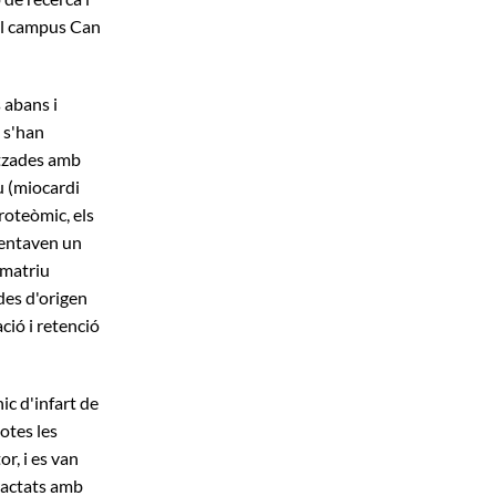
del campus Can
 abans i
s s'han
itzades amb
u (miocardi
roteòmic, els
sentaven un
 matriu
des d'origen
ció i retenció
ic d'infart de
totes les
r, i es van
tractats amb