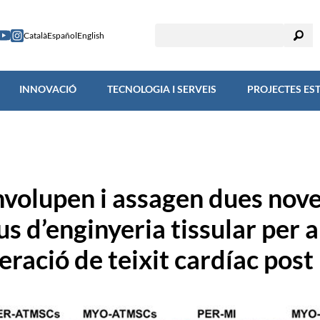
RECERCA
INNOVACIÓ
TECNOLOGIA I SERVEIS
PROJECTES
Català
Español
English
INNOVACIÓ
TECNOLOGIA I SERVEIS
PROJECTES ES
volupen i assagen dues nov
s d’enginyeria tissular per a
ració de teixit cardíac post 