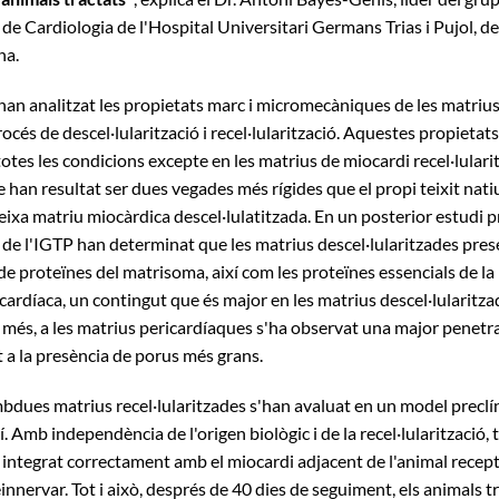
 de Cardiologia de l'Hospital Universitari Germans Trias i Pujol, 
na.
'han analitzat les propietats marc i micromecàniques de les matrius
océs de descel·lularització i recel·lularització. Aquestes propietat
totes les condicions excepte en les matrius de miocardi recel·lular
han resultat ser dues vegades més rígides que el propi teixit nati
teixa matriu miocàrdica descel·lulatitzada. En un posterior estudi p
 de l'IGTP han determinat que les matrius descel·lularitzades pre
de proteïnes del matrisoma, així com les proteïnes essencials de la
 cardíaca, un contingut que és major en les matrius descel·lularitza
 més, a les matrius pericardíaques s'ha observat una major penetra
t a la presència de porus més grans.
bdues matrius recel·lularitzades s'han avaluat en un model preclín
. Amb independència de l'origen biològic i de la recel·lularització, 
integrat correctament amb el miocardi adjacent de l'animal recepto
einnervar. Tot i això, després de 40 dies de seguiment, els animals 