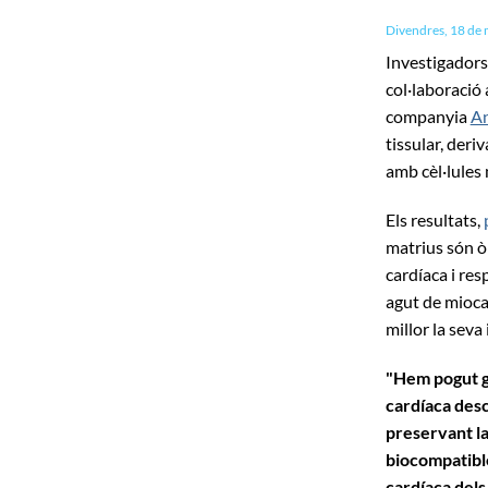
Divendres, 18 de 
Investigadors 
col·laboració 
companyia
An
tissular, deri
amb cèl·lules
Els resultats,
matrius són òp
cardíaca i res
agut de miocar
millor la seva
"Hem pogut ge
cardíaca desc
preservant la
biocompatible
cardíaca dels