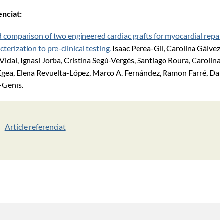
enciat:
comparison of two engineered cardiac grafts for myocardial repa
cterization to pre-clinical testing.
Isaac Perea-Gil, Carolina Gálv
Vidal, Ignasi Jorba, Cristina Segú-Vergés, Santiago Roura, Carolina
Egea, Elena Revuelta-López, Marco A. Fernández, Ramon Farré, Dan
-Genis.
Article referenciat