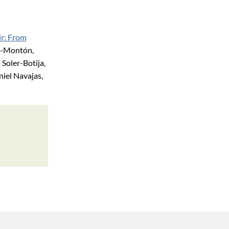
ir: From
ez-Montón,
 Soler-Botija,
iel Navajas,