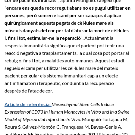
cor de pacients infartats"
, apunta Monguió. Afegeix que
"
encara ens queda recorregut abans no es pugui utilitzar en
persones, però som en el camí per ser capaços d'aplicar
quirúrgicament aquests pegats de cèl·lules mare als
músculs danyats del cor per tal d'aturar la mort de cèl·lules
i, fins i tot, estimular-ne la reparació"
. Actualment la
resposta immunitària significa que el pacient pot tenir una
reacció negativa a trasplantaments, la qual cosa pot portar al
rebuig o, fins i tot, a malalties autoimmunes. Aquest estudi
segueix el camí per utilitzar les cèl·lules mare del mateix
pacient per guiar els sistema immunitari cap a un efecte
antiinflamatori i terapèutic, conduint a la recuperació
després de l'atac de cor.
Article de referència:
Mesenchymal Stem Cells Induce
Expression of CD73 in Human Monocytes In Vitro and in a Swine
Model of Myocardial Infarction In Vivo.
Monguió-Tortajada M,
Roura S, Gálvez-Montón C, Franquesa M, Bayes-Genis A,
and Borràs FE. Frontiers in Immunology 2017 November 20