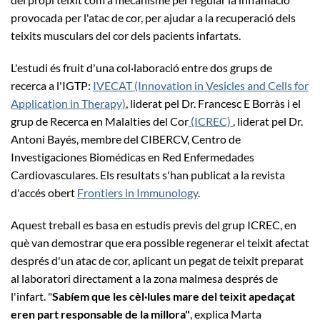
provocada per l'atac de cor, per ajudar a la recuperació dels
teixits musculars del cor dels pacients infartats.
L'estudi és fruit d'una col·laboració entre dos grups de
recerca a l'IGTP:
IVECAT (Innovation in Vesicles and Cells for
Application in Therapy)
, liderat pel Dr. Francesc E Borràs i el
grup de Recerca en Malalties del Cor
(ICREC)
, liderat pel Dr.
Antoni Bayés, membre del CIBERCV, Centro de
Investigaciones Biomédicas en Red Enfermedades
Cardiovasculares. Els resultats s'han publicat a la revista
d'accés obert
Frontiers in Immunology
.
Aquest treball es basa en estudis previs del grup ICREC, en
què van demostrar que era possible regenerar el teixit afectat
després d'un atac de cor, aplicant un pegat de teixit preparat
al laboratori directament a la zona malmesa després de
l'infart. "
Sabíem que les cèl·lules mare del teixit apedaçat
eren part responsable de la millora"
, explica Marta