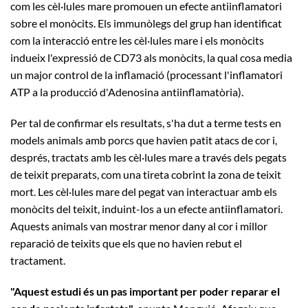
com les cèl·lules mare promouen un efecte antiinflamatori
sobre el monòcits. Els immunòlegs del grup han identificat
com la interacció entre les cèl·lules mare i els monòcits
indueix l'expressió de CD73 als monòcits, la qual cosa media
un major control de la inflamació (processant l'inflamatori
ATP a la producció d'Adenosina antiinflamatòria).
Per tal de confirmar els resultats, s'ha dut a terme tests en
models animals amb porcs que havien patit atacs de cor i,
després, tractats amb les cèl·lules mare a través dels pegats
de teixit preparats, com una tireta cobrint la zona de teixit
mort. Les cèl·lules mare del pegat van interactuar amb els
monòcits del teixit, induint-los a un efecte antiinflamatori.
Aquests animals van mostrar menor dany al cor i millor
reparació de teixits que els que no havien rebut el
tractament.
"Aquest estudi és un pas important per poder reparar el