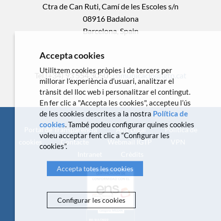
Ctra de Can Ruti, Camí de les Escoles s/n
08916 Badalona
Barcelona, Spain
Accepta cookies
Utilitzem cookies pròpies i de tercers per
Tel.(+34) 93 554 3050 .
comunicacio@igtp.cat
millorar l’experiència d’usuari, analitzar el
trànsit del lloc web i personalitzar el contingut.
En fer clic a "Accepta les cookies", accepteu l’ús
de les cookies descrites a la nostra
Política de
cookies
. També podeu configurar quines cookies
Portal de Transparència
Avís Legal
Política de
voleu acceptar fent clic a “Configurar les
cookies
Contacte
Webmail IGTP
VPN
cookies”.
Intranet
Crèdits
Accepta totes les cookies
Configurar les cookies