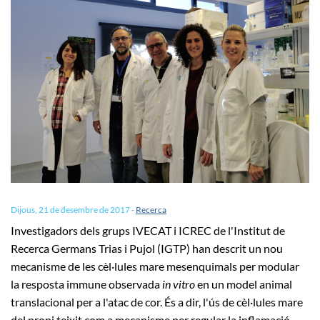
Dijous, 21 de desembre de 2017
-
Recerca
Investigadors dels grups IVECAT i ICREC de l'Institut de
Recerca Germans Trias i Pujol (IGTP) han descrit un nou
mecanisme de les cèl·lules mare mesenquimals per modular
la resposta immune observada
in vitro
en un model animal
translacional per a l'atac de cor. És a dir, l'ús de cèl·lules mare
del propi teixit com a mecanisme per regular la inflamació