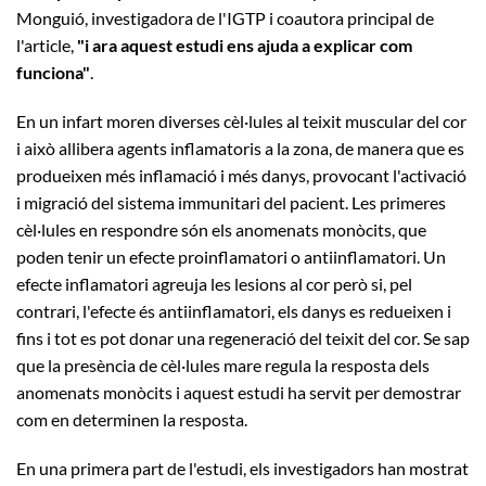
Monguió, investigadora de l'IGTP i coautora principal de
l'article,
"i ara aquest estudi ens ajuda a explicar com
funciona"
.
En un infart moren diverses cèl·lules al teixit muscular del cor
i això allibera agents inflamatoris a la zona, de manera que es
produeixen més inflamació i més danys, provocant l'activació
i migració del sistema immunitari del pacient. Les primeres
cèl·lules en respondre són els anomenats monòcits, que
poden tenir un efecte proinflamatori o antiinflamatori. Un
efecte inflamatori agreuja les lesions al cor però si, pel
contrari, l'efecte és antiinflamatori, els danys es redueixen i
fins i tot es pot donar una regeneració del teixit del cor. Se sap
que la presència de cèl·lules mare regula la resposta dels
anomenats monòcits i aquest estudi ha servit per demostrar
com en determinen la resposta.
En una primera part de l'estudi, els investigadors han mostrat