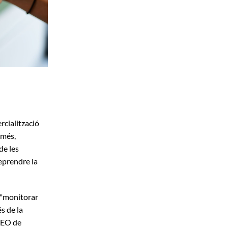
ercialització
 més,
de les
eprendre la
 "monitorar
s de la
CEO de