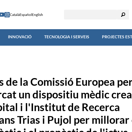
RECERCA
INNOVACIÓ
TECNOLOGIA I SERVEIS
PROJECTES
Català
Español
English
INNOVACIÓ
TECNOLOGIA I SERVEIS
PROJECTES ES
s de la Comissió Europea per
rcat un dispositiu mèdic crea
ital i l'Institut de Recerca
s Trias i Pujol per millorar 