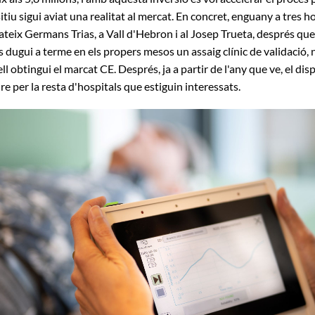
tiu sigui aviat una realitat al mercat. En concret, enguany a tres h
ateix Germans Trias, a Vall d'Hebron i al Josep Trueta, després qu
s dugui a terme en els propers mesos un assaig clínic de validació, 
ll obtingui el marcat CE. Després, ja a partir de l'any que ve, el dis
e per la resta d'hospitals que estiguin interessats.