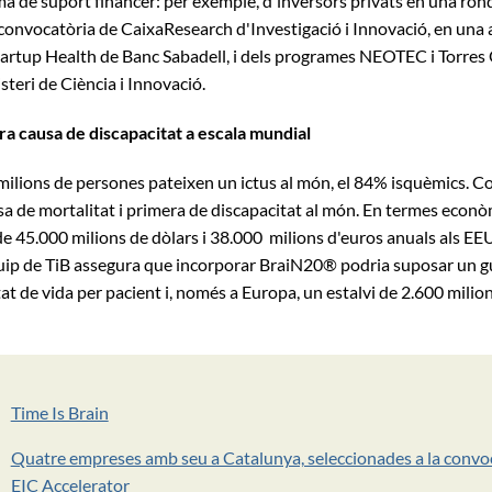
a de suport financer: per exemple, d'inversors privats en una rond
convocatòria de CaixaResearch d'Investigació i Innovació, en una a
rtup Health de Banc Sabadell, i dels programes NEOTEC i Torre
steri de Ciència i Innovació.
era causa de discapacitat a escala mundial
milions de persones pateixen un ictus al món, el 84% isquèmics. C
sa de mortalitat i primera de discapacitat al món. En termes econò
e 45.000 milions de dòlars i 38.000 milions d'euros anuals als EEU
uip de TiB assegura que incorporar BraiN20® podria suposar un g
at de vida per pacient i, només a Europa, un estalvi de 2.600 milio
Time Is Brain
Quatre empreses amb seu a Catalunya, seleccionades a la convo
EIC Accelerator