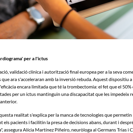
rdiograma' per a l'ictus
ació, validació clínica i autorització final europea per a la seva com
s que ara s'acceleraran amb la inversió rebuda. Aquest dispositiu a
eficàcia encara limitada que té la trombectomia: el fet que el 50% 
tades per un ictus mantinguin una discapacitat que les impedeix r
 anterior.
questa realitat s'explica per la manca de tecnologies que permetin
ls pacients i facilitin la presa de decisions abans, durant i despré
, assegura Alícia Martínez Piñeiro, neuròloga al Germans Trias i 