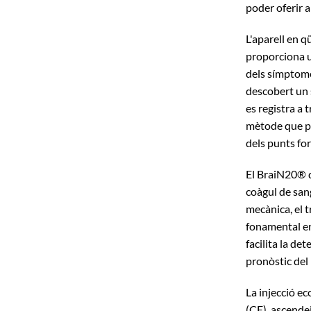
poder oferir a
L'aparell en 
proporciona un
dels símptome
descobert un s
es registra a 
mètode que per
dels punts for
El BraiN20® d
coàgul de san
mecànica, el 
fonamental en
facilita la de
pronòstic del
La injecció e
(CE), ascendei