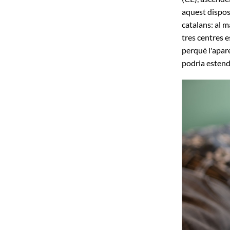
aquest disposi
catalans: al m
tres centres e
perquè l'apare
podria estendr