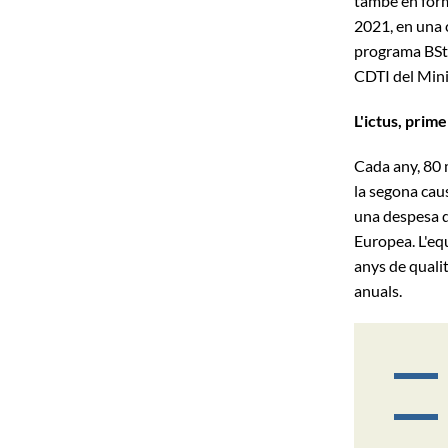
també en form
2021, en una 
programa BSta
CDTI del Mini
L'ictus, prim
Cada any, 80 
la segona cau
una despesa d
Europea. L'eq
anys de qualit
anuals.