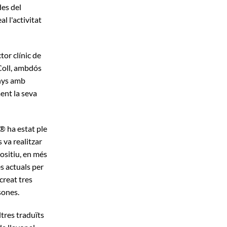
des del
 l'activitat
or clínic de
 Coll, ambdós
anys amb
ent la seva
0® ha estat ple
 va realitzar
positiu, en més
es actuals per
creat tres
rsones.
tres traduïts