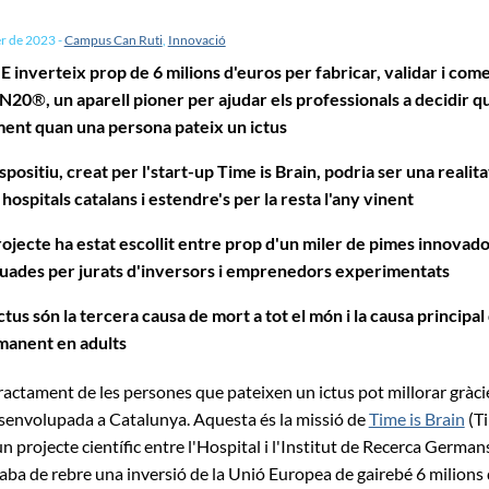
er de 2023
-
Campus Can Ruti
,
Innovació
E inverteix prop de 6 milions d'euros per fabricar, validar i come
iN20
®
, un aparell pioner per ajudar els professionals a decidir q
ent quan una persona pateix un ictus
ispositiu, creat per l'start-up Time is Brain, podria ser una realit
 hospitals catalans i estendre's per la resta l'any vinent
rojecte ha estat escollit entre prop d'un miler de pimes innovado
uades per jurats d'inversors i emprenedors experimentats
ictus són la tercera causa de mort a tot el món i la causa principal
manent en adults
 tractament de les persones que pateixen un ictus pot millorar gràci
senvolupada a Catalunya. Aquesta és la missió de
Time is Brain
(Ti
n projecte científic entre l'Hospital i l'Institut de Recerca Germans
aba de rebre una inversió de la Unió Europea de gairebé 6 milions 