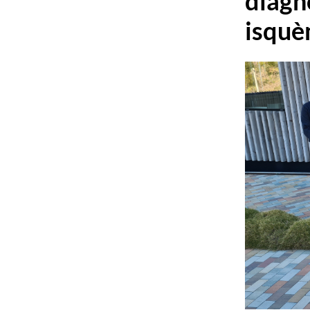
diagnò
isquè