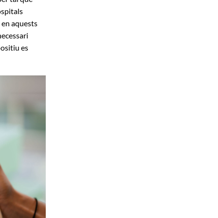
ospitals
e en aquests
necessari
positiu es