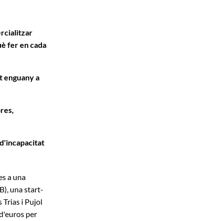
rcialitzar
uè fer en cada
at enguany a
res,
 d'incapacitat
es a una
B), una start-
 Trias i Pujol
d'euros per