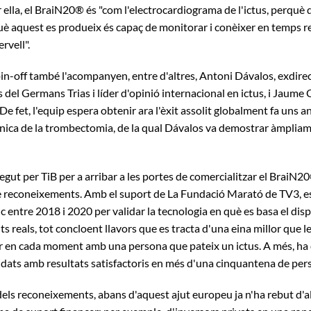
 ella, el BraiN20® és "com l'electrocardiograma de l'ictus, perquè 
 aquest es produeix és capaç de monitorar i conèixer en temps real
ervell".
in-off també l'acompanyen, entre d'altres, Antoni Dávalos, exdirect
del Germans Trias i líder d'opinió internacional en ictus, i Jaume
e fet, l'equip espera obtenir ara l'èxit assolit globalment fa uns 
línica de la trombectomia, de la qual Dávalos va demostrar àmpliam
egut per TiB per a arribar a les portes de comercialitzar el BraiN2
 de reconeixements. Amb el suport de La Fundació Marató de TV3, es
ic entre 2018 i 2020 per validar la tecnologia en què es basa el dis
s reals, tot concloent llavors que es tracta d'una eina millor que l
er en cada moment amb una persona que pateix un ictus. A més, ha 
lidats amb resultats satisfactoris en més d'una cinquantena de pe
dels reconeixements, abans d'aquest ajut europeu ja n'ha rebut d'al