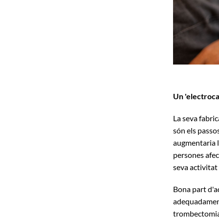
Un 'electroca
La seva fabric
són els passo
augmentaria l'
persones afec
seva activitat
Bona part d'a
adequadament e
trombectomia"