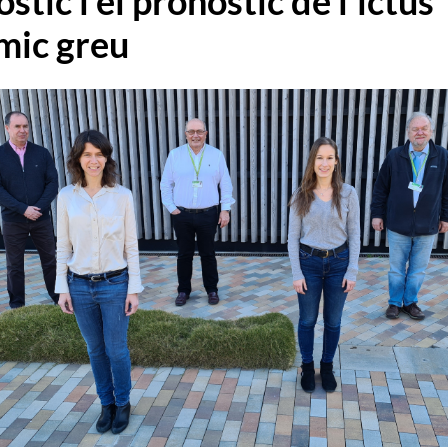
stic i el pronòstic de l'ictus
mic greu