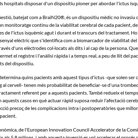
ls hospitals disposar d'un dispositiu pioner per abordar l'ictus is
qüestió, batejat com a BraiN20®, és un dispositiu mèdic no invasiu 
 monitoratge continu de la viabilitat cerebral de cada pacient, des 
s de l'ictus isquèmic agut i durant el transcurs del tractament. Ho
enyal elèctric que s'identifica com a biomarcador de viabilitat del c
través d'uns elèctrodes col·locats als dits i al cap de la persona. Qu
met el registre i l'anàlisi ràpida i a temps real, a peu de llit del pac
ts del dispositiu.
etermina quins pacients amb aquest tipus d'ictus -que solen ser 
g al cervell- tenen més probabilitat de beneficiar-se d'una trombe
tractament referent per a aquests pacients. També redueix el temps
 aquests casos en què actuar ràpid suposa reduir l'afectació cereb
tecció precoç de les complicacions intra i postoperatòries que millor
 pacient.
conòmica, de l'European Innovation Council Accelerator de la Com
x als 5,8 milions, i amb aquesta inversió es vol accelerar el procés 