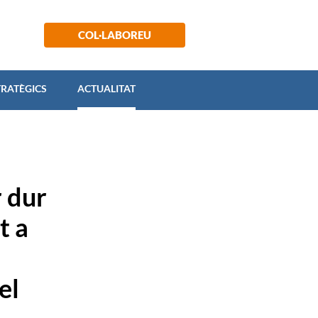
 ESTRATÈGICS
ACTUALITAT
COL·LABOREU
TRATÈGICS
ACTUALITAT
 dur
t a
el