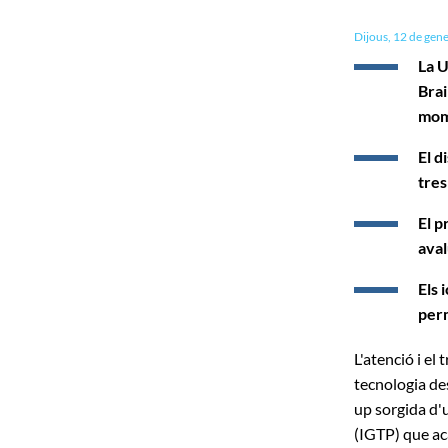
Dijous, 12 de gen
La U
Bra
mom
El d
tres
El p
aval
Els 
per
L'atenció i el
tecnologia de
up sorgida d'u
(IGTP) que ac