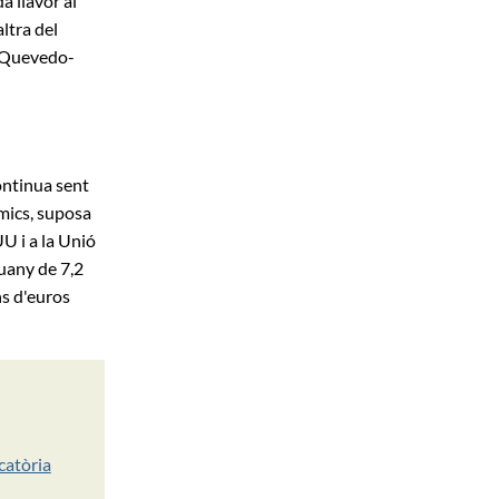
a llavor al
ltra del
s Quevedo-
ontinua sent
mics, suposa
U i a la Unió
uany de 7,2
ns d'euros
catòria