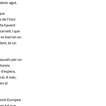
quèmic agut.
que
de l'inici
 fa havent
ervell, i que
e es basi en un
ient, és un
causats per un
ctomia
 d'espera,
ral. A més,
en el
issió Europea
per tal que