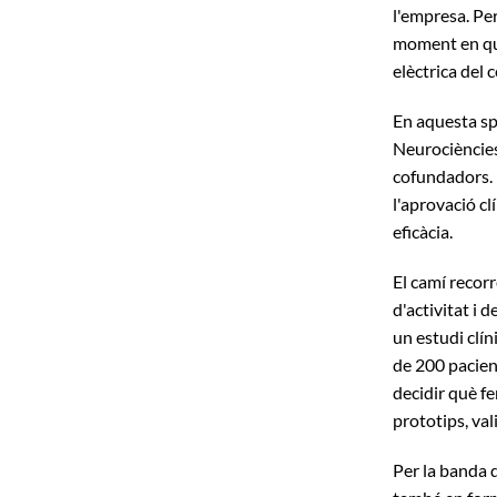
l'empresa. Per
moment en què
elèctrica del c
En aquesta sp
Neurociències 
cofundadors. D
l'aprovació c
eficàcia.
El camí recorr
d'activitat i
un estudi clín
de 200 pacient
decidir què f
prototips, va
Per la banda 