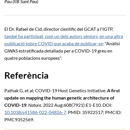
Pau (IIB Sant Pau)
El Dr. Rafael de Cid, director científic del GCAT a l'IGTP,
també ha participat, com un dels autors sèniors, en una altra
publicació sobre COVID que acaba de publicar-se
: "Anàlisi
GWAS estratificada detallada per a COVID-19 greu en
quatre poblacions europees".
Referència
Pathak G, et al; COVID-19 Host Genetics Initiative.
A first
update on mapping the human genetic architecture of
COVID-19
.
Nature
. 2022 Aug;608(7921):E1-E10. DOI:
10.1038/s41586-022-04826-7
. PMID: 35922517; PMCID:
PMC9352569.