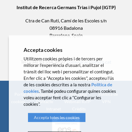
Institut de Recerca Germans Trias i Pujol (IGTP)
Ctra de Can Ruti, Camí de les Escoles s/n
08916 Badalona
Barcelona, Spain
Accepta cookies
Utilitzem cookies pròpies i de tercers per
Tel.(+34) 93 554 3050 .
comunicacio@igtp.cat
millorar l’experiència d’usuari, analitzar el
trànsit del lloc web i personalitzar el contingut.
En fer clic a "Accepta les cookies", accepteu l’ús
de les cookies descrites a la nostra
Política de
cookies
. També podeu configurar quines cookies
Portal de Transparència
Avís Legal
Política de
voleu acceptar fent clic a “Configurar les
cookies
Contacte
Webmail IGTP
VPN
cookies”.
Intranet
Crèdits
Accepta totes les cookies