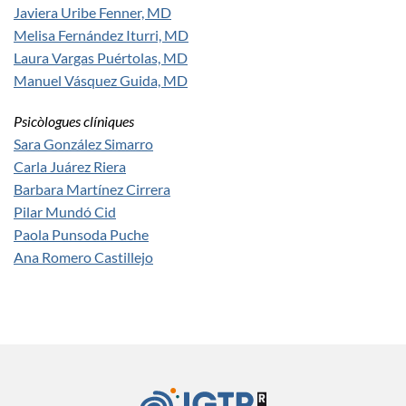
Javiera Uribe Fenner, MD
Melisa Fernández Iturri, MD
Laura Vargas Puértolas, MD
Manuel Vásquez Guida, MD
Psicòlogues clíniques
Sara González Simarro
Carla Juárez Riera
Barbara Martínez Cirrera
Pilar Mundó Cid
Paola Punsoda Puche
Ana Romero Castillejo