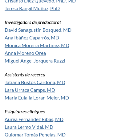
Crisanto Díez Quevedo, PhD, MD
Teresa Rangil Muñoz, PhD
Investigadors de predoctorat
David Sanagustín Bosqued, MD
Ana Ibáñez Caparrós, MD
Mónica Moreira Martínez, MD
Anna Moreno Orea
Miguel Angel Jorquera Ruzzi
Assistents de recerca
Tatiana Bustos Cardona, MD
Lara Urraca Camps, MD
Maria Eulalia Loran Meler, MD
Psiquiatres clíniques
Aurea Fernández Ribas, MD
Laura Lermo Vidal, MD
Guiomar Tomás Penelas, MD