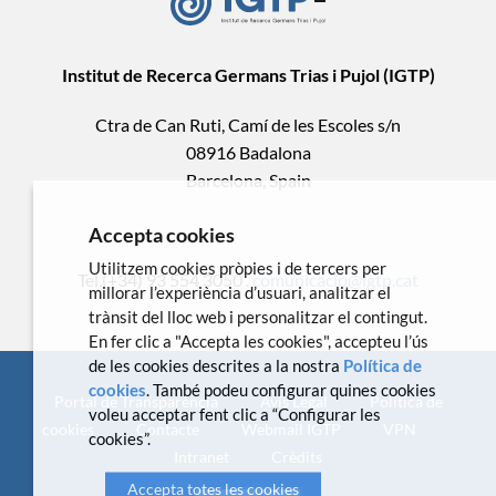
Institut de Recerca Germans Trias i Pujol (IGTP)
Ctra de Can Ruti, Camí de les Escoles s/n
08916 Badalona
Barcelona, Spain
Accepta cookies
Utilitzem cookies pròpies i de tercers per
Tel.(+34) 93 554 3050 .
comunicacio@igtp.cat
millorar l’experiència d’usuari, analitzar el
trànsit del lloc web i personalitzar el contingut.
En fer clic a "Accepta les cookies", accepteu l’ús
de les cookies descrites a la nostra
Política de
cookies
. També podeu configurar quines cookies
Portal de Transparència
Avís Legal
Política de
voleu acceptar fent clic a “Configurar les
cookies
Contacte
Webmail IGTP
VPN
cookies”.
Intranet
Crèdits
Accepta totes les cookies