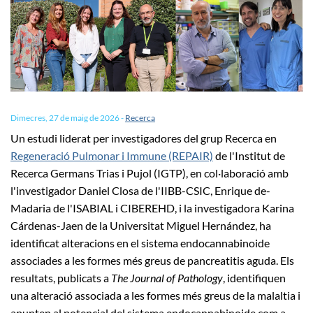
Dimecres, 27 de maig de 2026
-
Recerca
Un estudi liderat per investigadores del grup Recerca en
Regeneració Pulmonar i Immune (REPAIR)
de l'Institut de
Recerca Germans Trias i Pujol (IGTP), en col·laboració amb
l'investigador Daniel Closa de l'IIBB-CSIC, Enrique de-
Madaria de l'ISABIAL i CIBEREHD, i la investigadora Karina
Cárdenas-Jaen de la Universitat Miguel Hernández, ha
identificat alteracions en el sistema endocannabinoide
associades a les formes més greus de pancreatitis aguda. Els
resultats, publicats a
The Journal of Pathology
, identifiquen
una alteració associada a les formes més greus de la malaltia i
apunten al potencial del sistema endocannabinoide com a