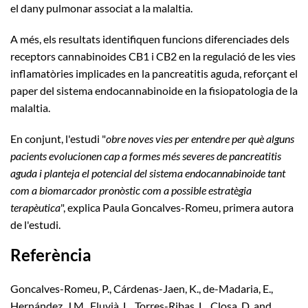
el dany pulmonar associat a la malaltia.
A més, els resultats identifiquen funcions diferenciades dels
receptors cannabinoides CB1 i CB2 en la regulació de les vies
inflamatòries implicades en la pancreatitis aguda, reforçant el
paper del sistema endocannabinoide en la fisiopatologia de la
malaltia.
En conjunt, l'estudi "
obre noves vies per entendre per què alguns
pacients evolucionen cap a formes més severes de pancreatitis
aguda i planteja el potencial del sistema endocannabinoide tant
com a biomarcador pronòstic com a possible estratègia
terapèutica
", explica Paula Goncalves-Romeu, primera autora
de l'estudi.
Referència
Goncalves-Romeu, P., Cárdenas-Jaen, K., de-Madaria, E.,
Hernández, J.M., Fluvià, L., Torres-Ribas, L., Closa, D. and