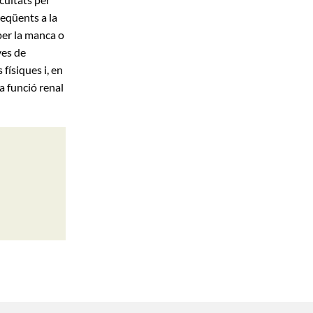
reqüents a la
per la manca o
ves de
físiques i, en
 funció renal