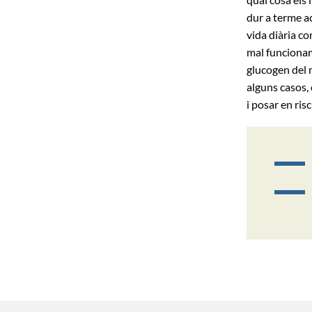
dur a terme ac
vida diària c
mal funcionam
glucogen del 
alguns casos,
i posar en risc