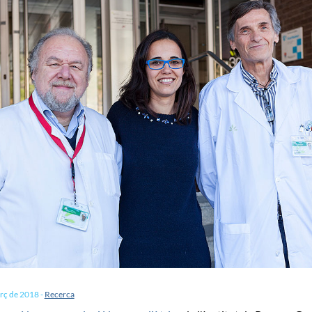
arç de 2018
-
Recerca