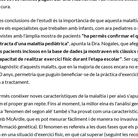
 cura.
es conclusions de l'estudi és la importància de que aquesta malaltia
e els especialistes que treballen amb infants, com ara pediatres o
evistes amb l'àmplia mostra de pacients
"ha permès confirmar el q
 tracta d'una malaltia pediàtrica"
, apunta la Dra. Nogales, que afe
s pacients inclosos en la base de dades ja mostraven els clàssic
capacitat de realitzar exercici físic durant l'etapa escolar"
. Ser c
iagnòstic d'aquests malalts, que en la majoria de casos encara no 
40 anys, permetria que puguin beneficiar-se de la pràctica d'exercici 
 a tractament.
rmès conèixer noves característiques de la malaltia i per això s'apu
 el proper gran repte. Fins al moment, la millor eina és l'anàlisi gen
 'fenomen del segon alè' també s'ha provat com una característica
mb McArdle, que es pot mesurar fàcilment i de manera no invasiva
irmació genètica). El fenomen es refereix a les dues fases que els 
n una situació d'exercici físic, en què cal superar (seguint les r