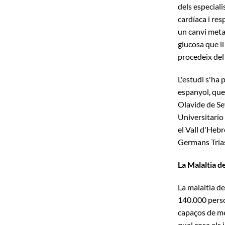
dels especial
cardíaca i res
un canvi metab
glucosa que li
procedeix del 
L'estudi s'ha 
espanyol, que
Olavide de Se
Universitario
el Vall d'Hebr
Germans Trias 
La Malaltia 
La malaltia d
140.000 person
capaços de me
qual cosa els 