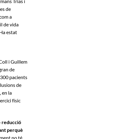
mans Trias i
des de
 com a
il de vida
 Ha estat
Coll i Guillem
 gran de
 300 pacients
clusions de
 en la
cici físic
e reducció
ant perquè
lment no té