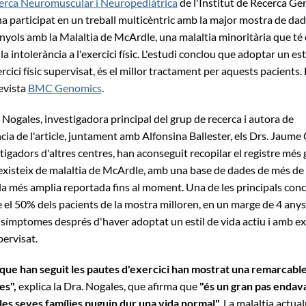
erca Neuromuscular i Neuropediàtrica
de l'Institut de Recerca Ger
ha participat en un treball multicèntric amb la major mostra de da
nyols amb la Malaltia de McArdle, una malaltia minoritària que té
la intolerància a l'exercici físic. L'estudi conclou que adoptar un est
rcici físic supervisat, és el millor tractament per aquests pacients.
revista
BMC Genomics
.
 Nogales, investigadora principal del grup de recerca i autora de
a de l'article, juntament amb Alfonsina Ballester, els Drs. Jaume 
stigadors d'altres centres, han aconseguit recopilar el registre més
existeix de malaltia de McArdle, amb una base de dades de més de
, la més amplia reportada fins al moment. Una de les principals con
e el 50% dels pacients de la mostra milloren, en un marge de 4 anys,
 símptomes després d'haver adoptat un estil de vida actiu i amb exer
pervisat.
 que han seguit les pautes d'exercici han mostrat una remarcabl
es",
explica la Dra. Nogales, que afirma que
"és un gran pas endav
i les seves famílies puguin dur una vida normal".
La malaltia actua