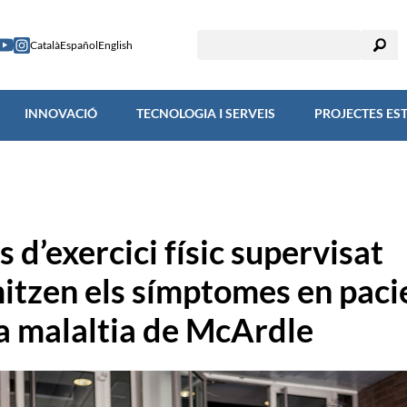
RECERCA
INNOVACIÓ
TECNOLOGIA I SERVEIS
PROJECTES
Català
Español
English
INNOVACIÓ
TECNOLOGIA I SERVEIS
PROJECTES ES
 d’exercici físic supervisat
itzen els símptomes en paci
a malaltia de McArdle