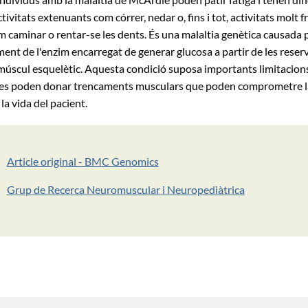
tivitats extenuants com córrer, nedar o, fins i tot, activitats molt f
om caminar o rentar-se les dents. És una malaltia genètica causada 
ent de l'enzim encarregat de generar glucosa a partir de les reser
múscul esquelètic. Aquesta condició suposa importants limitacions 
 es poden donar trencaments musculars que poden comprometre la
 la vida del pacient.
Article original - BMC Genomics
Grup de Recerca Neuromuscular i Neuropediàtrica