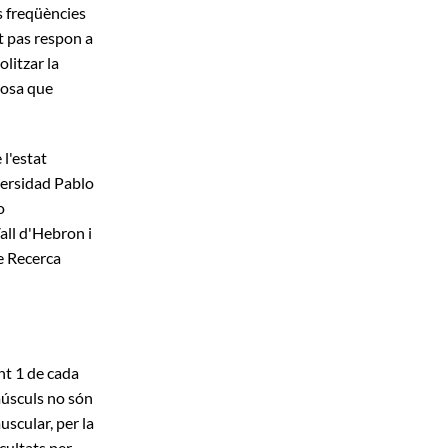
s freqüències
st pas respon a
litzar la
ucosa que
 l'estat
versidad Pablo
o
all d'Hebron i
de Recerca
nt 1 de cada
músculs no són
scular, per la
cultats per