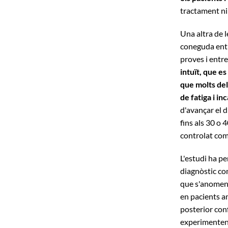
tractament ni
Una altra de l
coneguda entr
proves i entr
intuït, que es
que molts del
de fatiga i in
d'avançar el d
fins als 30 o 
controlat com
L'estudi ha pe
diagnòstic com
que s'anomena
en pacients a
posterior conf
experimenten e