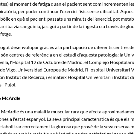
istes) el moment de fatiga quan el pacient sent com incrementen le
piratòria, per poder continuar l'exercici físic sense dificultat. Aque
òlic en què el pacient, passats uns minuts de l'exercici, pot metabo
 arriba via sanguínia, ja sigui a partir de la ingesta o a través de gl
fetge.
pogut desenvolupar gràcies a la participació de diferents centres de
 són centres de referència en el estudi d'aquesta patologia: la Uni
villa, l'Hospital 12 de Octubre de Madrid, el Complejo Hospitalari
 de Vigo, Universidad Europea de Madrid, l'Hospital Universitari V
on Institut de Recerca, i el mateix Hospital Universitari i Institut 
i Pujol.
de McArdle
e McArdle és una malaltia muscular rara que afecta aproximadame
es a l'estat espanyol. La seva principal característica és que els 
tabolitzar correctament la glucosa que prové de la seva reserva mu
individus amb la malaltia de McArdle poden patir fatiga i tenen difi