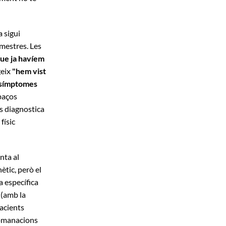
 sigui
 mestres. Les
ue ja havíem
geix
"hem vist
s símptomes
apaços
es diagnostica
físic
nta al
ètic, però el
 específica
 (amb la
pacients
ecomanacions