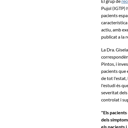
El grup de
rec
Pujol (IGTP) 
pacients espa
característica 
actiu, amb exe
publicat a la 
La Dra. Gisela
correspondènci
Pintos, i inve
pacients que 
de tot l'estat
l'estudi és qu
severitat dels
controlat i su
"Els pacients
dels símptom
els pacients 