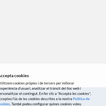
ccepta cookies
tilitzem cookies pròpies i de tercers per millorar
’experiència d’usuari, analitzar el trànsit del lloc web i
ersonalitzar el contingut. En fer clic a "Accepta les cookies",
VPN
Intranet
Crèdits
ccepteu l’ús de les cookies descrites a la nostra
Política de
ookies
. També podeu configurar quines cookies voleu