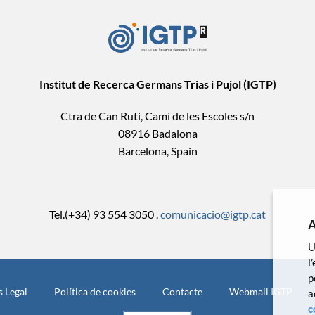
Institut de Recerca Germans Trias i Pujol (IGTP)
Ctra de Can Ruti, Camí de les Escoles s/n
08916 Badalona
Barcelona, Spain
Tel.(+34) 93 554 3050 .
comunicacio@igtp.cat
A
U
l
p
s Legal
Política de cookies
Contacte
Webmail IGTP
a
c