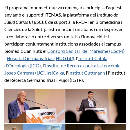
El programa Innomed, que va començar a principis d'aquest
any amb el suport d'ITEMAS, la plataforma del
Instituto de
Salud Carlos III (ISCIII)
de suport a la R+D+I en Biomedicina i
Ciències de la Salut, ja està marcant un abans i un després en
la col·laboració entre diverses unitats d'innovació. Hi
participen conjuntament institucions associades al campus
biomèdic Can Ruti: el
Consorci Sanitari del Maresme (CSdM),
l'
Hospital Germans Trias (HUGTiP),
l'
Institut Català
d'Oncologia (ICO),
l'
Institut de Recerca contra la Leucèmia
Josep Carreras (IJC),
IrsiCaixa
, l'
Institut Guttmann
i l'Institut
de Recerca Germans Trias i Pujol (IGTP).