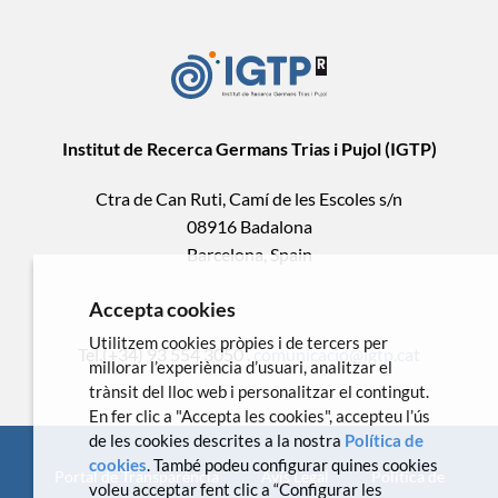
Institut de Recerca Germans Trias i Pujol (IGTP)
Ctra de Can Ruti, Camí de les Escoles s/n
08916 Badalona
Barcelona, Spain
Accepta cookies
Utilitzem cookies pròpies i de tercers per
Tel.(+34) 93 554 3050 .
comunicacio@igtp.cat
millorar l’experiència d’usuari, analitzar el
trànsit del lloc web i personalitzar el contingut.
En fer clic a "Accepta les cookies", accepteu l’ús
de les cookies descrites a la nostra
Política de
cookies
. També podeu configurar quines cookies
Portal de Transparència
Avís Legal
Política de
voleu acceptar fent clic a “Configurar les