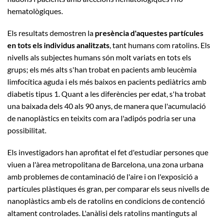
hematològiques.
Els resultats demostren la
presència d'aquestes partícules
en tots els individus analitzats
, tant humans com ratolins. Els
nivells als subjectes humans són molt variats en tots els
grups; els més alts s'han trobat en pacients amb leucèmia
limfocítica aguda i els més baixos en pacients pediàtrics amb
diabetis tipus 1. Quant a les diferències per edat, s'ha trobat
una baixada dels 40 als 90 anys, de manera que l'acumulació
de nanoplàstics en teixits com ara l'adipós podria ser una
possibilitat.
Els investigadors han aprofitat el fet d'estudiar persones que
viuen a l'àrea metropolitana de Barcelona, una zona urbana
amb problemes de contaminació de l'aire i on l'exposició a
partícules plàstiques és gran, per comparar els seus nivells de
nanoplàstics amb els de ratolins en condicions de contenció
altament controlades. L'anàlisi dels ratolins mantinguts al