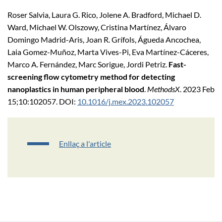
Roser Salvia, Laura G. Rico, Jolene A. Bradford, Michael D.
Ward, Michael W. Olszowy, Cristina Martínez, Álvaro
Domingo Madrid-Aris, Joan R. Grífols, Águeda Ancochea,
Laia Gomez-Muñoz, Marta Vives-Pi, Eva Martínez-Cáceres,
Marco A. Fernández, Marc Sorigue, Jordi Petriz.
Fast-
screening flow cytometry method for detecting
nanoplastics in human peripheral blood
.
MethodsX
. 2023 Feb
15;10:102057. DOI:
10.1016/j.mex.2023.102057
Enllaç a l'article