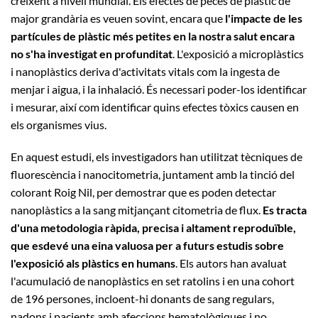
creixent a nivell mundial. Els efectes de peces de plàstic de
major grandària es veuen sovint, encara que
l'impacte de les
partícules de plàstic més petites en la nostra salut encara
no s'ha investigat en profunditat
. L'exposició a microplàstics
i nanoplàstics deriva d'activitats vitals com la ingesta de
menjar i aigua, i la inhalació. És necessari poder-los identificar
i mesurar, així com identificar quins efectes tòxics causen en
els organismes vius.
En aquest estudi, els investigadors han utilitzat tècniques de
fluorescència i nanocitometria, juntament amb la tinció del
colorant Roig Nil, per demostrar que es poden detectar
nanoplàstics a la sang mitjançant citometria de flux.
Es tracta
d'una metodologia ràpida, precisa i altament reproduïble,
que esdevé una eina valuosa per a futurs estudis sobre
l'exposició als plàstics
en humans
. Els autors han avaluat
l'acumulació de nanoplàstics en set ratolins i en una cohort
de 196 persones, incloent-hi donants de sang regulars,
nadons i pacients amb afeccions hematològiques i no