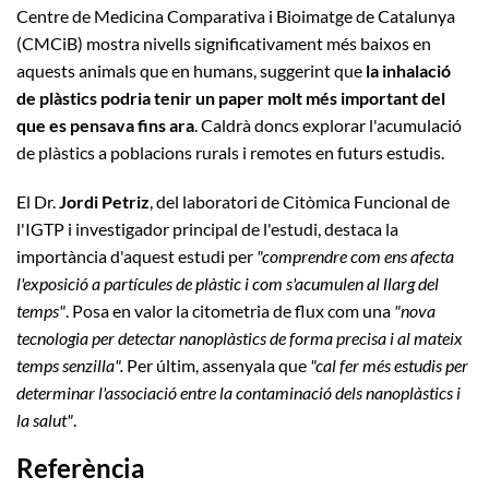
Centre de Medicina Comparativa i Bioimatge de Catalunya
(CMCiB) mostra nivells significativament més baixos en
aquests animals que en humans, suggerint que
la inhalació
de plàstics podria tenir un paper molt més important del
que es pensava fins ara
. Caldrà doncs explorar l'acumulació
de plàstics a poblacions rurals i remotes en futurs estudis.
El Dr.
Jordi Petriz
, del laboratori de Citòmica Funcional de
l'IGTP i investigador principal de l'estudi, destaca la
importància d'aquest estudi per
"comprendre com ens afecta
l'exposició a partícules de plàstic i com s'acumulen al llarg del
temps"
. Posa en valor la citometria de flux com una
"nova
tecnologia per detectar nanoplàstics de forma precisa i al mateix
temps senzilla".
Per últim, assenyala que
"cal fer més estudis per
determinar l'associació entre la contaminació dels nanoplàstics i
la salut"
.
Referència