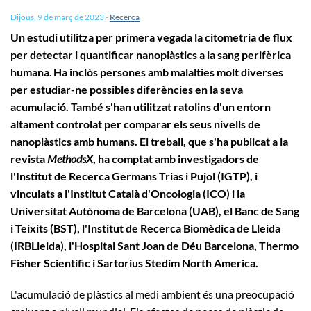
Dijous, 9 de març de 2023
-
Recerca
Un estudi utilitza per primera vegada la citometria de flux
per detectar i quantificar nanoplàstics a la sang perifèrica
humana
.
Ha inclòs persones amb malalties molt diverses
per estudiar-ne possibles diferències en la seva
acumulació. També s'han utilitzat ratolins d'un entorn
altament controlat per comparar els seus nivells de
nanoplàstics amb humans. El treball, que s'ha publicat a la
revista
MethodsX
, ha comptat amb investigadors de
l'Institut de Recerca Germans Trias i Pujol (IGTP), i
vinculats a l'Institut Català d'Oncologia (ICO) i la
Universitat Autònoma de Barcelona (UAB), el Banc de Sang
i Teixits (BST), l'Institut de Recerca Biomèdica de Lleida
(IRBLleida), l'Hospital Sant Joan de Déu Barcelona, Thermo
Fisher Scientific i Sartorius Stedim North America.
L'acumulació de plàstics al medi ambient és una preocupació