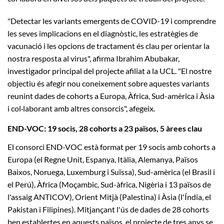
"Detectar les variants emergents de COVID-19 i comprendre
les seves implicacions en el diagnòstic, les estratègies de
vacunació i les opcions de tractament és clau per orientar la
nostra resposta al virus", afirma Ibrahim Abubakar,
investigador principal del projecte afiliat a la UCL. "El nostre
objectiu és afegir nou coneixement sobre aquestes variants
reunint dades de cohorts a Europa, Àfrica, Sud-amèrica i Àsia
i col·laborant amb altres consorcis", afegeix.
END-VOC: 19 socis, 28 cohorts a 23 països, 5 àrees clau
El consorci END-VOC està format per 19 socis amb cohorts a
Europa (el Regne Unit, Espanya, Itàlia, Alemanya, Països
Baixos, Noruega, Luxemburg i Suïssa), Sud-amèrica (el Brasil i
el Perú), Àfrica (Moçambic, Sud-àfrica, Nigèria i 13 països de
l'assaig ANTICOV), Orient Mitjà (Palestina) i Àsia (l'Índia, el
Pakistan i Filipines). Mitjançant l'ús de dades de 28 cohorts
ben establertes en aquests països, el projecte de tres anys se