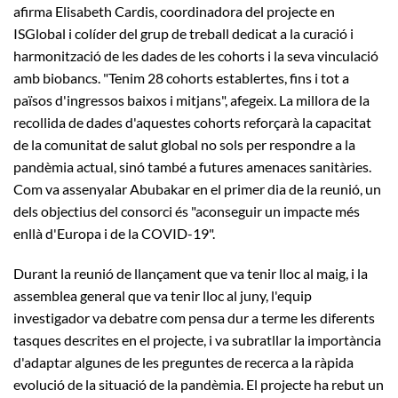
afirma Elisabeth Cardis, coordinadora del projecte en
ISGlobal i colíder del grup de treball dedicat a la curació i
harmonització de les dades de les cohorts i la seva vinculació
amb biobancs. "Tenim 28 cohorts establertes, fins i tot a
països d'ingressos baixos i mitjans", afegeix. La millora de la
recollida de dades d'aquestes cohorts reforçarà la capacitat
de la comunitat de salut global no sols per respondre a la
pandèmia actual, sinó també a futures amenaces sanitàries.
Com va assenyalar Abubakar en el primer dia de la reunió, un
dels objectius del consorci és "aconseguir un impacte més
enllà d'Europa i de la COVID-19".
Durant la reunió de llançament que va tenir lloc al maig, i la
assemblea general que va tenir lloc al juny, l'equip
investigador va debatre com pensa dur a terme les diferents
tasques descrites en el projecte, i va subratllar la importància
d'adaptar algunes de les preguntes de recerca a la ràpida
evolució de la situació de la pandèmia. El projecte ha rebut un