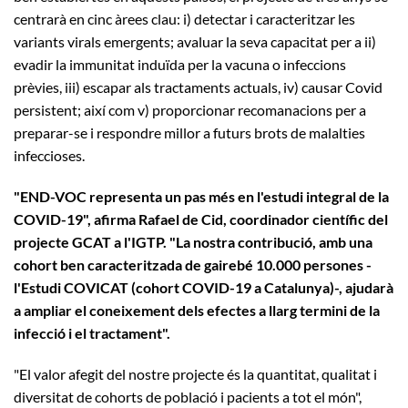
centrarà en cinc àrees clau: i) detectar i caracteritzar les
variants virals emergents; avaluar la seva capacitat per a ii)
evadir la immunitat induïda per la vacuna o infeccions
prèvies, iii) escapar als tractaments actuals, iv) causar Covid
persistent; així com v) proporcionar recomanacions per a
preparar-se i respondre millor a futurs brots de malalties
infeccioses.
"END-VOC representa un pas més en l'estudi integral de la
COVID-19", afirma Rafael de Cid, coordinador científic del
projecte GCAT a l'IGTP. "La nostra contribució, amb una
cohort ben caracteritzada de gairebé 10.000 persones -
l'Estudi COVICAT (cohort COVID-19 a Catalunya)-, ajudarà
a ampliar el coneixement dels efectes a llarg termini de la
infecció i el tractament".
"El valor afegit del nostre projecte és la quantitat, qualitat i
diversitat de cohorts de població i pacients a tot el món",