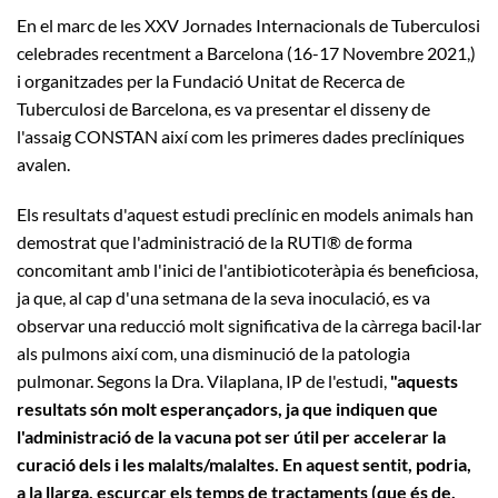
En el marc de les XXV Jornades Internacionals de Tuberculosi
celebrades recentment a Barcelona (16-17 Novembre 2021,)
i organitzades per la Fundació Unitat de Recerca de
Tuberculosi de Barcelona, ​​es va presentar el disseny de
l'assaig CONSTAN així com les primeres dades preclíniques
avalen.
Els resultats d'aquest estudi preclínic en models animals han
demostrat que l'administració de la RUTI® de forma
concomitant amb l'inici de l'antibioticoteràpia és beneficiosa,
ja que, al cap d'una setmana de la seva inoculació, es va
observar una reducció molt significativa de la càrrega bacil·lar
als pulmons així com, una disminució de la patologia
pulmonar. Segons la Dra. Vilaplana, IP de l'estudi,
"aquests
resultats són molt esperançadors, ja que indiquen que
l'administració de la vacuna pot ser útil per accelerar la
curació dels i les malalts/malaltes. En aquest sentit, podria,
a la llarga, escurçar els temps de tractaments (que és de,