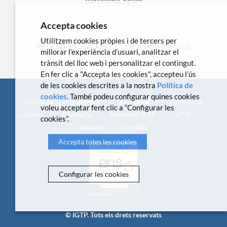
Barcelona, Spain
Accepta cookies
Utilitzem cookies pròpies i de tercers per
Tel.(+34) 93 554 3050 .
comunicacio@igtp.cat
millorar l’experiència d’usuari, analitzar el
trànsit del lloc web i personalitzar el contingut.
En fer clic a "Accepta les cookies", accepteu l’ús
de les cookies descrites a la nostra
Política de
cookies
. També podeu configurar quines cookies
Portal de Transparència
Avís Legal
Política de
voleu acceptar fent clic a “Configurar les
cookies
Contacte
Webmail IGTP
VPN
cookies”.
Intranet
Crèdits
Accepta totes les cookies
Configurar les cookies
© IGTP. Tots els drets reservats