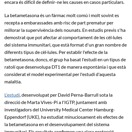
encara és difícil de definir-ne les causes en casos particulars.
La betametasona és un fàrmac molt comú i molt sovint es
recepta a embarassades amb risc de part prematur per
millorar la supervivència dels nounats. En estudis previs s'ha
demostrat que pot afectar al comportament de les cèl·lules
del sistema immunitari, que està format d'un gran nombre de
diferents tipus de cèl·lules. Per establir l'efecte de la
betametasona, doncs, el grup ha basat l'estudi en un tipus de
ratolí que desenvolupa DT1 de manera espontània i que està
considerat el model experimental per l'estudi d'aquesta
malaltia.
L'estudi
, desenvolupat per David Perna-Barrull sota la
direcció de Marta Vives-Pi a l'IGTP, juntament amb
investigadors del University Medical Center Hamburg-
Eppendorf (UKE), ha estudiat minuciosament els efectes de
la betametasona en el desenvolupament del sistema
immunitari. Els resultats confirmen una clara protecció