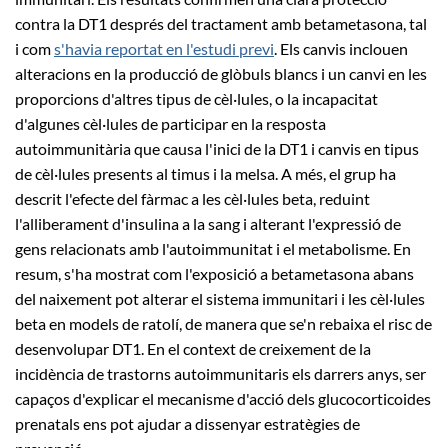
contra la DT1 després del tractament amb betametasona, tal
i com
s'havia reportat en l'estudi previ
. Els canvis inclouen
alteracions en la producció de glòbuls blancs i un canvi en les
proporcions d'altres tipus de cèl·lules, o la incapacitat
d'algunes cèl·lules de participar en la resposta
autoimmunitària que causa l'inici de la DT1 i canvis en tipus
de cèl·lules presents al timus i la melsa. A més, el grup ha
descrit l'efecte del fàrmac a les cèl·lules beta, reduint
l'alliberament d'insulina a la sang i alterant l'expressió de
gens relacionats amb l'autoimmunitat i el metabolisme. En
resum, s'ha mostrat com l'exposició a betametasona abans
del naixement pot alterar el sistema immunitari i les cèl·lules
beta en models de ratolí, de manera que se'n rebaixa el risc de
desenvolupar DT1. En el context de creixement de la
incidència de trastorns autoimmunitaris els darrers anys, ser
capaços d'explicar el mecanisme d'acció dels glucocorticoides
prenatals ens pot ajudar a dissenyar estratègies de