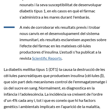
nounats i la seva susceptibilitat de desenvolupar
diabetis tipus 1, en els casos en què el fàrmac
s'administra a les mares durant l'embaràs.
A més de corroborar els resultats previs i trobar
nous canvis en el desenvolupament del sistema
immunitari, els resultats esclareixen aspectes sobre
l'efecte del fàrmac en les mateixes cèl·lules
productores d'insulina. L'estudi s'ha publicat a la
revista
Scientific Reports
.
La diabetis
mellitus
tipus 1 (DT1) la causa la destrucció de les
cèl·lules pancreàtiques que produeixen insulina (cèl·lules β),
que són part dels mecanismes control de l'emmagatzematge i
ús del sucre en sang. Normalment, es diagnostica en la
infància i l'adolescència. La incidència va creixent de l'ordre
d'un 4% cada any i, tot i que es coneix que hi ha factors
genètics i ambientals implicats en l'aparició de la malaltia,