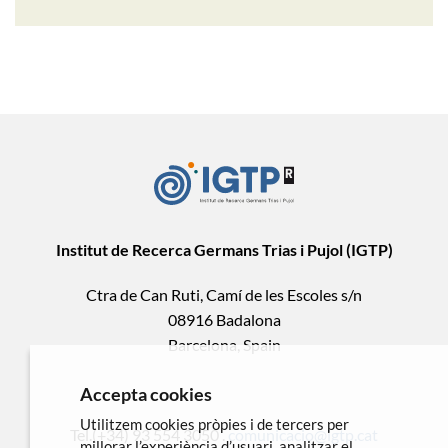
Institut de Recerca Germans Trias i Pujol (IGTP)
Ctra de Can Ruti, Camí de les Escoles s/n
08916 Badalona
Barcelona, Spain
Accepta cookies
Utilitzem cookies pròpies i de tercers per
Tel.(+34) 93 554 3050 .
comunicacio@igtp.cat
millorar l’experiència d’usuari, analitzar el