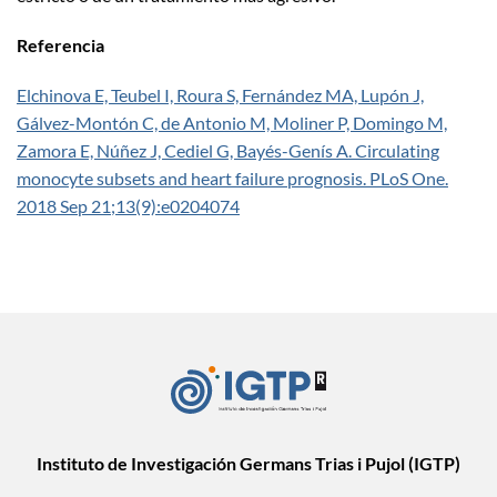
Referencia
Elchinova E, Teubel I, Roura S, Fernández MA, Lupón J,
Gálvez-Montón C, de Antonio M, Moliner P, Domingo M,
Zamora E, Núñez J, Cediel G, Bayés-Genís A. Circulating
monocyte subsets and heart failure prognosis. PLoS One.
2018 Sep 21;13(9):e0204074
Instituto de Investigación Germans Trias i Pujol (IGTP)