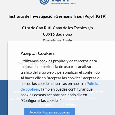
Instituto de Investigación Germans Trias i Pujol (IGTP)
Ctra de Can Ruti, Camí de les Escoles s/n
08916 Badalona
Barcelona, Spain
Aceptar Cookies
Utilizamos cookies propias y de terceros para
Tel.(+34) 93 554 3050 .
comunicacio@igtp.cat
mejorar la experiencia de usuario, analizar el
tráfico del sitio web y personalizar el contenido.
Al hacer clic en "Aceptar las cookies", aceptas el
uso de las cookies descritas en nuestra
Política
de cookies
. También puedes configurar qué
Portal de Transparencia
Aviso Legal
Política de
cookies deseas aceptar haciendo clic en
cookies
Contacto
IGTP Webmail
VPN
"Configurar las cookies".
Intranet
Créditos
Aceptar todas las cookies