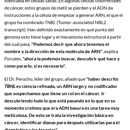
silenciada en células sanas. En algunas células colorrectales
de cáncer, estos grupos de metil se pierden y el ADN da
instrucciones a la célula de empezar a generar ARN, el que el
grupo ha nombrado
TNBL
(Tumor-associated NBL2
transcript). Han definido exactamente en qué punto del
genoma esto tiene lugar y el mecanismo estructural a partir
del cual pasa.
"Podemos decir que ahora tenemos el
nombre y la dirección de esta molécula de ARN"
, explica
Forcales,
"ahora la podemos buscar, descubrir qué hace y
como pararlo, si es necesario".
El Dr. Perucho, líder del grupo, añade que
"haber descrito
TBNL
es ciencia refinada, un ARN largo y no codificador
que sospechamos que tiene un rol en el cáncer. Ir
descubriendo todo lo que está pasando en lo que en su
momento creímos que era ADN basura es una tarea muy
meticulosa. De esto se trata la investigación básica en
cáncer, identificar dianas para después utilizarlas para el
diagnóstico y las terapias".