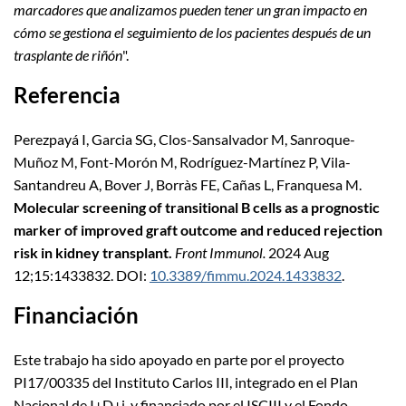
marcadores que analizamos pueden tener un gran impacto en
cómo se gestiona el seguimiento de los pacientes después de un
trasplante de riñón
".
Referencia
Perezpayá I, Garcia SG, Clos-Sansalvador M, Sanroque-
Muñoz M, Font-Morón M, Rodríguez-Martínez P, Vila-
Santandreu A, Bover J, Borràs FE, Cañas L, Franquesa M.
Molecular screening of transitional B cells as a prognostic
marker of improved graft outcome and reduced rejection
risk in kidney transplant.
Front Immunol.
2024 Aug
12;15:1433832. DOI:
10.3389/fimmu.2024.1433832
.
Financiación
Este trabajo ha sido apoyado en parte por el proyecto
PI17/00335 del Instituto Carlos III, integrado en el Plan
Nacional de I+D+i, y financiado por el ISCIII y el Fondo