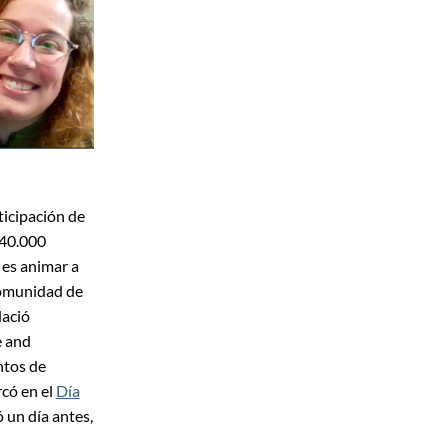
ticipación de
 40.000
 es animar a
 comunidad de
dació
e and
ntos de
rcó en el
Día
ó un día antes,