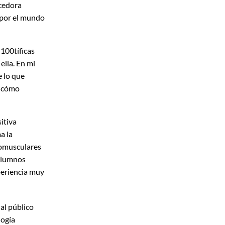
ecedora
d por el mundo
 100tíficas
ella. En mi
e lo que
a cómo
itiva
a la
romusculares
 alumnos
periencia muy
al público
logía