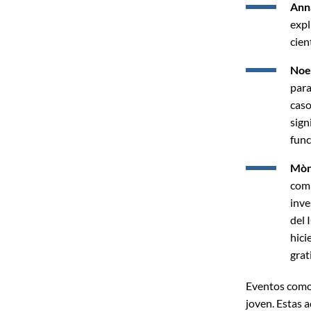
Ann
expl
cient
Noe
para
caso
sign
func
Mòn
comp
inve
del 
hici
grat
Eventos como 
joven. Estas a