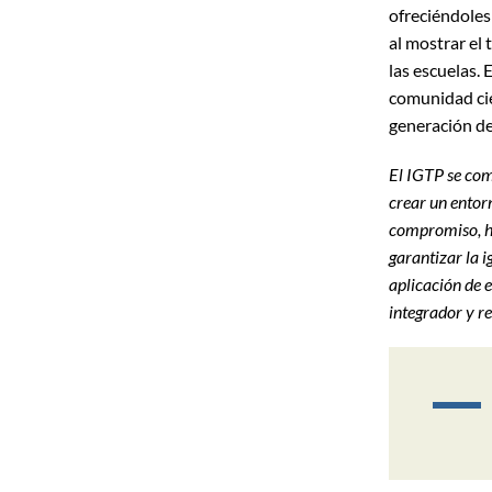
ofreciéndoles
al mostrar el 
las escuelas. 
comunidad cie
generación de 
El IGTP se com
crear un entorn
compromiso, h
garantizar la 
aplicación de e
integrador y r