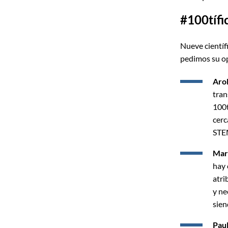
#100tífi
Nueve científi
pedimos su op
Arol
tran
100t
cerc
STE
Mar
hay 
atri
y ne
sien
Pau