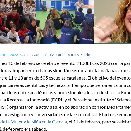
rero de 2023
-
Campus Can Ruti
,
Divulgación
,
Success Stories
rnes 10 de febrero se celebró el evento #100tíficas 2023 con la par
doras. Impartieron charlas simultáneas durante la mañana a unos
tre 11 y 13 años de 505 escuelas catalanas. El objetivo del evento
guir carreras científicas y técnicas, al tiempo que se fomenta una
partidos entre académicos y profesionales de la industria. La Fun
 la Recerca i la Innovació (FCRI) y el Barcelona Institute of Scienc
IST) organizaron la actividad, en colaboración con los Departame
e Investigación y Universidades de la Generalitat. El acto se enma
de la Mujer y la Niña en la Ciencia
, el 11 de febrero, pero se celebr
1 de febrero era sábado.