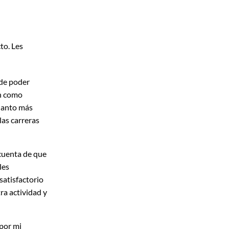
to. Les
 de poder
ón como
cuanto más
las carreras
cuenta de que
les
satisfactorio
ra actividad y
 por mi