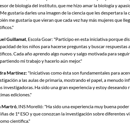
esor de biología del instituto, que me hizo amar la biología y apa
. Me gustaría darles una imagen de la ciencia que les despertara la 
ién me gustaría que vieran que cada vez hay más mujeres que lle
íficos."
el Guillamat
, Escola Goar: "Participo en esta iniciativa porque di
apacidad de los niños para hacerse preguntas y buscar respuestas
tíficos. Cada año aprendo algo nuevo y salgo motivada para seguir
artiendo mi trabajo y hacerlo aún mejor."
dra Martínez:
"Iniciativas como ésta son fundamentales para acerc
stigación a las aulas de primaria, mostrando el papel, a menudo in
as investigadoras. Ha sido una gran experiencia y estoy deseando r
imas ediciones."
a Martró
, INS Morelló: "Ha sido una experiencia muy buena poder
niñas de 1º ESO y que conozcan la investigación sobre diferentes vi
como científica."