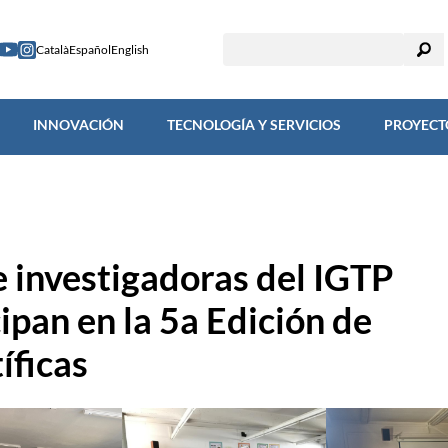
TIGACIÓN
INNOVACIÓN
TECNOLOGÍA Y SERVICIOS
PROY
Català
Español
English
INNOVACIÓN
TECNOLOGÍA Y SERVICIOS
PROYECT
 investigadoras del IGTP
ipan en la 5a Edición de
íficas