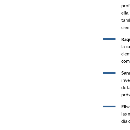
prof
ella
tamb
cient
Raqu
la c
cien
comp
San
inve
de l
próx
Elis
las 
día 