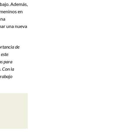
abajo. Además,
femeninos en
una
rmar una nueva
rtancia de
 este
as para
. Con la
trabajo