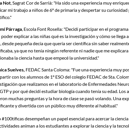
a Not
, Sagrat Cor de Sarrià: "Ha sido una experiencia muy enriqu
icar mi trabajo a niños de 6º de primaria y despertar su curiosida
ífico."
mí Párraga
, Escola Font Rosella: "Decidí participar en el programa
 poder explicar a las niñas qué es la investigación y cómo se llega a 
, desde pequeña decía que quería ser científica sin saber realment
ificaba, ya que no tenía ningún referente ni nadie que me explicar
ionaba la ciencia hasta que empecé la universidad."
ica Suelves,
FEDAC Santa Coloma: "Fue una experiencia muy pos
artir con los alumnos de 1º ESO del colegio FEDAC de Sta. Colom
stigación que realizamos en el laboratorio de Enfermedades Neu
IGTP y por qué decidí estudiar biología cuando tenía su edad. Los
eron muchas preguntas y la hora de clase se pasó volando. Una ex
ificante y divertida con un público muy diferente al habitual."
#100tíficas desempeñan un papel esencial para acercar la ciencia 
ctividades animan a los estudiantes a explorar la ciencia y la tecno