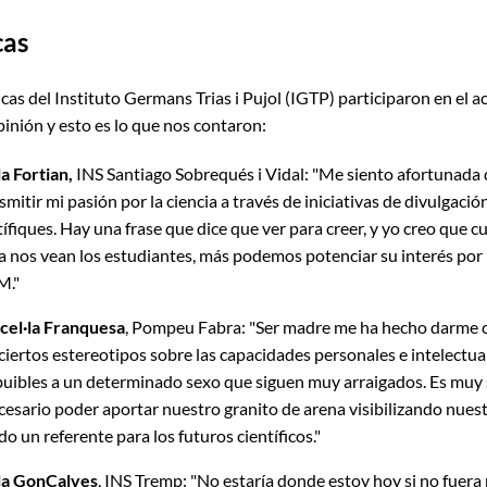
cas
cas del Instituto Germans Trias i Pujol (IGTP) participaron en el ac
inión y esto es lo que nos contaron:
a Fortian,
INS Santiago Sobrequés i Vidal: "Me siento afortunada
smitir mi pasión por la ciencia a través de iniciativas de divulgaci
ífiques. Hay una frase que dice que ver para creer, y yo creo que 
a nos vean los estudiantes, más podemos potenciar su interés por 
M."
cel·la Franquesa
, Pompeu Fabra: "Ser madre me ha hecho darme 
ciertos estereotipos sobre las capacidades personales e intelectua
buibles a un determinado sexo que siguen muy arraigados. Es muy 
cesario poder aportar nuestro granito de arena visibilizando nuest
do un referente para los futuros científicos."
la GonCalves
, INS Tremp: "No estaría donde estoy hoy si no fuera