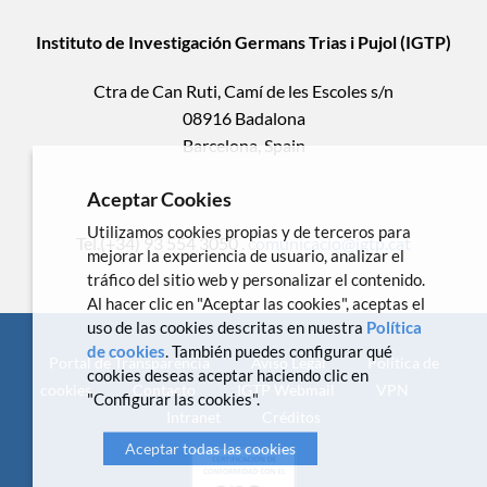
Instituto de Investigación Germans Trias i Pujol (IGTP)
Ctra de Can Ruti, Camí de les Escoles s/n
08916 Badalona
Barcelona, Spain
Aceptar Cookies
Utilizamos cookies propias y de terceros para
Tel.(+34) 93 554 3050 .
comunicacio@igtp.cat
mejorar la experiencia de usuario, analizar el
tráfico del sitio web y personalizar el contenido.
Al hacer clic en "Aceptar las cookies", aceptas el
uso de las cookies descritas en nuestra
Política
de cookies
. También puedes configurar qué
Portal de Transparencia
Aviso Legal
Política de
cookies deseas aceptar haciendo clic en
cookies
Contacto
IGTP Webmail
VPN
"Configurar las cookies".
Intranet
Créditos
Aceptar todas las cookies