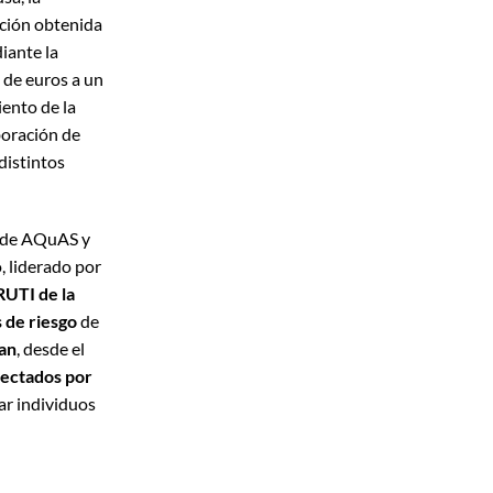
ción obtenida
iante la
 de euros a un
iento de la
boración de
distintos
n de AQuAS y
o, liderado por
RUTI de la
s de riesgo
de
an
, desde el
fectados por
ar individuos