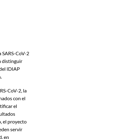
s a SARS-CoV-2
 distinguir
 del IDIAP
.
ARS-CoV-2, la
onados con el
ificar el
sultados
, el proyecto
ueden servir
d, en