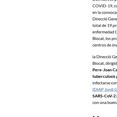
COVID-19, com
en la convoca
Direcció Gene
total de 19 p
enfermedad Co
Biocat, los p
centros de in
la Direcció G
Biocat, dirigi
Pere-Joan C
tuberculosis 
infectarse co
IDIAP Jordi 
SARS-CoV-2
con una buena