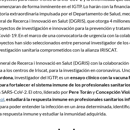
enzaran de forma inminente en el IGTP. Lo harán con la financia
toria extraordinaria impulsada por el Departamento de Salud, med
ral de Recerca i Innovació en Salut (DGRIS), que otorga 4 millones
royectos de investigación e innovación para la prevención y tratam
vid-19. En el marco de una convocatoria de urgencia con la cola
royectos han sido seleccionados entre personal investigador de los 
vestigación sanitaria comprometidos con la alianza IRISCAT.
eneral de Recerca i Innovació en Salut (DGRIS) con la colaboració
da a los centros de Iriscat, para la investigación en coronavirus. Un
ardona
, investigador del IGTP, es un
ensayo clínico con la vacuna 
para fortalecer el sistema inmune de los profesionales sanitario
n SARS-CoV-2. El otro, liderado por
Pere Torán
y
Concepción Viol
Gol
,
estudiará la respuesta inmune en profesionales sanitarios in
para poder entender la infección en un área determinada, identific
 respuesta inmune y estudiar la inmunidad adquirida.