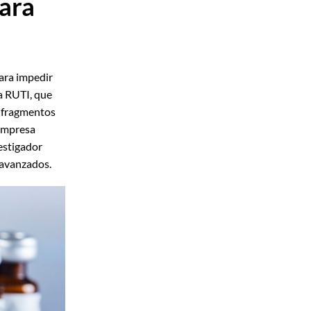
ara
para impedir
a RUTI, que
e fragmentos
 empresa
vestigador
 avanzados.