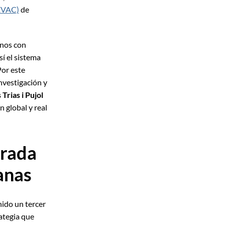
EVAC)
de
anos con
sí el sistema
Por este
nvestigación y
Trias i Pujol
n global y real
trada
anas
nido un tercer
rategia que