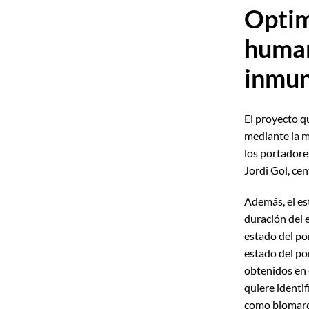
Optim
human
inmun
El proyecto q
mediante la m
los portadore
Jordi Gol, cen
Además, el es
duración del 
estado del po
estado del por
obtenidos en 
quiere identif
como biomarca