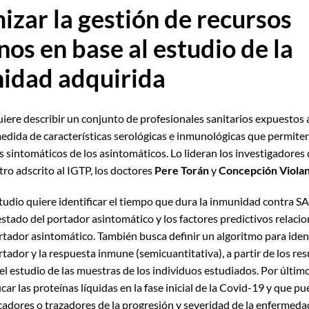
izar la gestión de recursos
os en base al estudio de la
idad adquirida
uiere describir un conjunto de profesionales sanitarios expuesto
edida de características serológicas e inmunológicas que permiten
s sintomáticos de los asintomáticos. Lo lideran los investigadores
tro adscrito al IGTP, los doctores
Pere Torán
y
Concepción Violan
tudio quiere identificar el tiempo que dura la inmunidad contra S
estado del portador asintomático y los factores predictivos relaci
rtador asintomático. También busca definir un algoritmo para ident
tador y la respuesta inmune (semicuantitativa), a partir de los re
el estudio de las muestras de los individuos estudiados. Por último
icar las proteínas líquidas en la fase inicial de la Covid-19 y que p
dores o trazadores de la progresión y severidad de la enfermeda