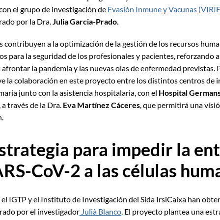
con el grupo de investigación de
Evasión Inmune y Vacunas (VIRI
erado por la Dra.
Julia Garcia-Prado.
s contribuyen a la optimización de la gestión de los recursos hum
dos para la seguridad de los profesionales y pacientes, reforzando a
a afrontar la pandemia y las nuevas olas de enfermedad previstas. 
e la colaboración en este proyecto entre los distintos centros de i
maria junto con la asistencia hospitalaria, con el
Hospital Germans 
a través de la Dra.
Eva Martínez Cáceres
, que permitirá una visió
n.
strategia para impedir la en
ARS-CoV-2 a las células hum
 el IGTP y el Instituto de Investigación del Sida IrsiCaixa han obte
rado por el investigador
Julià Blanco
. El proyecto plantea una est