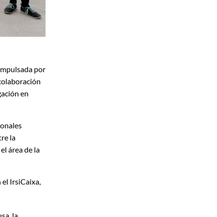
 impulsada por
 colaboración
igación en
ionales
re la
el área de la
el IrsiCaixa,
sa, la