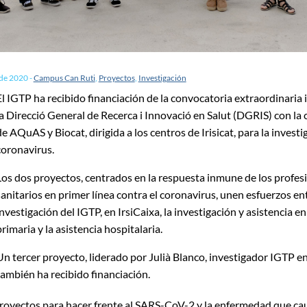
 de 2020
-
Campus Can Ruti
,
Proyectos
,
Investigación
El IGTP ha recibido financiación de la convocatoria extraordinaria
la Direcció General de Recerca i Innovació en Salut (DGRIS) con la
de AQuAS y Biocat, dirigida a los centros de Irisicat, para la invest
coronavirus.
Los dos proyectos, centrados en la respuesta inmune de los profes
sanitarios en primer línea contra el coronavirus, unen esfuerzos ent
investigación del IGTP, en IrsiCaixa, la investigación y asistencia en 
primaria y la asistencia hospitalaria.
Un tercer proyecto, liderado por Julià Blanco, investigador IGTP en 
también ha recibido financiación.
oyectos para hacer frente al SARS-CoV-2 y la enfermedad que cau