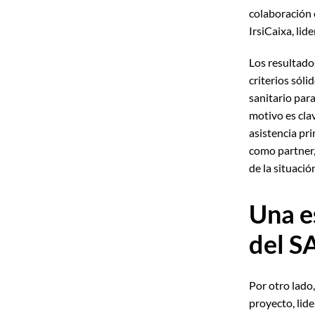
colaboración 
IrsiCaixa, lid
Los resultado
criterios sóli
sanitario par
motivo es clav
asistencia pri
como partner, 
de la situació
Una e
del S
Por otro lado,
proyecto, lide