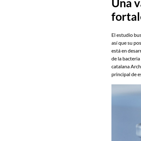
Una v
forta
El estudio bu
así que su po
está en desarr
de la bacteri
catalana Arch
principal de 