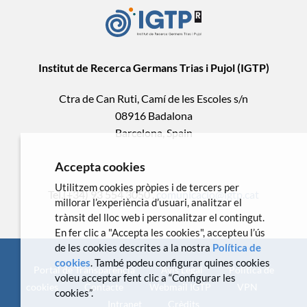
Institut de Recerca Germans Trias i Pujol (IGTP)
Ctra de Can Ruti, Camí de les Escoles s/n
08916 Badalona
Barcelona, Spain
Accepta cookies
Utilitzem cookies pròpies i de tercers per
Tel.(+34) 93 554 3050 .
comunicacio@igtp.cat
millorar l’experiència d’usuari, analitzar el
trànsit del lloc web i personalitzar el contingut.
En fer clic a "Accepta les cookies", accepteu l’ús
de les cookies descrites a la nostra
Política de
cookies
. També podeu configurar quines cookies
Portal de Transparència
Avís Legal
Política de
voleu acceptar fent clic a “Configurar les
cookies
Contacte
Webmail IGTP
VPN
cookies”.
Intranet
Crèdits