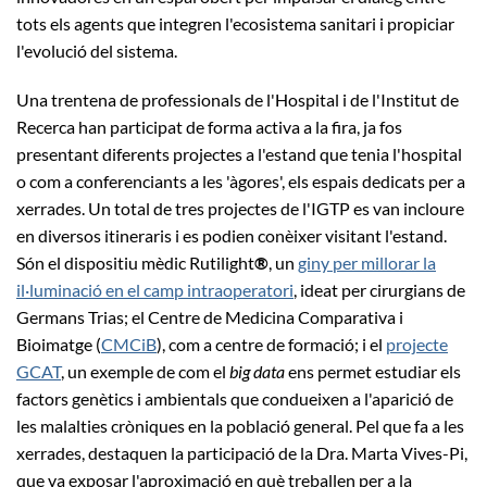
tots els agents que integren l'ecosistema sanitari i propiciar
l'evolució del sistema.
Una trentena de professionals de l'Hospital i de l'Institut de
Recerca han participat de forma activa a la fira, ja fos
presentant diferents projectes a l'estand que tenia l'hospital
o com a conferenciants a les 'àgores', els espais dedicats per a
xerrades. Un total de tres projectes de l'IGTP es van incloure
en diversos itineraris i es podien conèixer visitant l'estand.
Són el dispositiu mèdic Rutilight
®
, un
giny per millorar la
il·luminació en el camp intraoperatori
, ideat per cirurgians de
Germans Trias; el Centre de Medicina Comparativa i
Bioimatge (
CMCiB
), com a centre de formació; i el
projecte
GCAT
, un exemple de com el
big data
ens permet estudiar els
factors genètics i ambientals que condueixen a l'aparició de
les malalties cròniques en la població general. Pel que fa a les
xerrades, destaquen la participació de la Dra. Marta Vives-Pi,
que va exposar l'aproximació en què treballen per a la