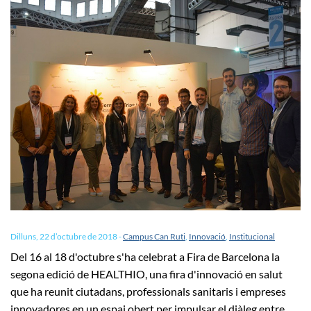
Dilluns, 22 d’octubre de 2018
-
Campus Can Ruti
,
Innovació
,
Institucional
Del 16 al 18 d'octubre s'ha celebrat a Fira de Barcelona la
segona edició de HEALTHIO, una fira d'innovació en salut
que ha reunit ciutadans, professionals sanitaris i empreses
innovadores en un espai obert per impulsar el diàleg entre