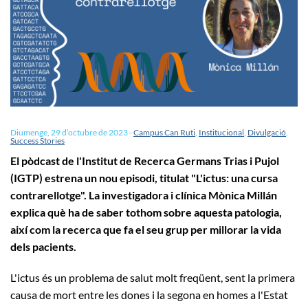
Diumenge, 29 d’octubre de 2023
-
Campus Can Ruti
,
Institucional
,
Divulgació
,
Success Stories
El pòdcast de l'Institut de Recerca Germans Trias i Pujol
(IGTP) estrena un nou episodi, titulat "L'ictus: una cursa
contrarellotge". La investigadora i clínica Mònica Millán
explica què ha de saber tothom sobre aquesta patologia,
així com la recerca que fa el seu grup per millorar la vida
dels pacients.
L'ictus és un problema de salut molt freqüent, sent la primera
causa de mort entre les dones i la segona en homes a l'Estat