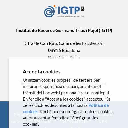
Institut de Recerca Germans Trias i Pujol (IGTP)
Ctra de Can Ruti, Camí de les Escoles s/n
08916 Badalona
Barcelona, Spain
Accepta cookies
Utilitzem cookies pròpies i de tercers per
Tel.(+34) 93 554 3050 .
comunicacio@igtp.cat
millorar l’experiència d’usuari, analitzar el
trànsit del lloc web i personalitzar el contingut.
En fer clic a "Accepta les cookies", accepteu l’ús
de les cookies descrites a la nostra
Política de
cookies
. També podeu configurar quines cookies
Portal de Transparència
Avís Legal
Política de
voleu acceptar fent clic a “Configurar les
cookies
Contacte
Webmail IGTP
VPN
cookies”.