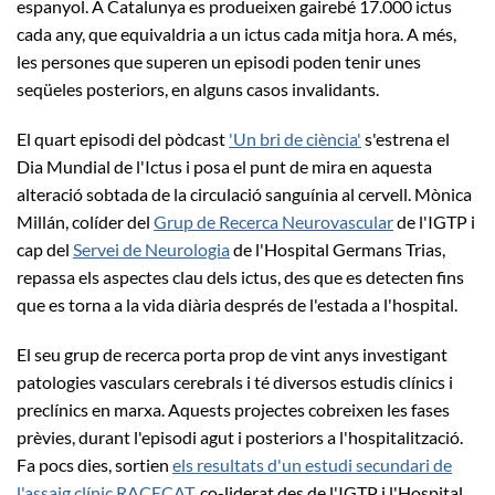
espanyol. A Catalunya es produeixen gairebé 17.000 ictus
cada any, que equivaldria a un ictus cada mitja hora. A més,
les persones que superen un episodi poden tenir unes
seqüeles posteriors, en alguns casos invalidants.
El quart episodi del pòdcast
'Un bri de ciència'
s'estrena el
Dia Mundial de l'Ictus i posa el punt de mira en aquesta
alteració sobtada de la circulació sanguínia al cervell. Mònica
Millán, colíder del
Grup de Recerca Neurovascular
de l'IGTP i
cap del
Servei de Neurologia
de l'Hospital Germans Trias,
repassa els aspectes clau dels ictus, des que es detecten fins
que es torna a la vida diària després de l'estada a l'hospital.
El seu grup de recerca porta prop de vint anys investigant
patologies vasculars cerebrals i té diversos estudis clínics i
preclínics en marxa. Aquests projectes cobreixen les fases
prèvies, durant l'episodi agut i posteriors a l'hospitalització.
Fa pocs dies, sortien
els resultats d'un estudi secundari de
l'assaig clínic RACECAT
, co-liderat des de l'IGTP i l'Hospital,