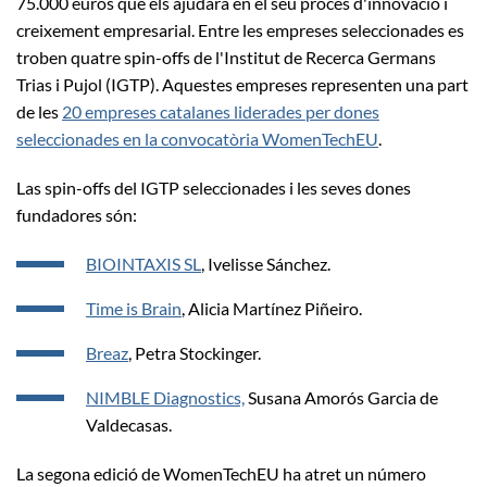
75.000 euros que els ajudarà en el seu procés d'innovació i
creixement empresarial. Entre les empreses seleccionades es
troben quatre spin-offs de l'Institut de Recerca Germans
Trias i Pujol (IGTP). Aquestes empreses representen una part
de les
20 empreses catalanes liderades per dones
seleccionades en la convocatòria WomenTechEU
.
Las spin-offs del IGTP seleccionades i les seves dones
fundadores són:
BIOINTAXIS SL
, Ivelisse Sánchez.
Time is Brain
, Alicia Martínez Piñeiro.
Breaz
, Petra Stockinger.
NIMBLE Diagnostics,
Susana Amorós Garcia de
Valdecasas.
La segona edició de WomenTechEU ha atret un número