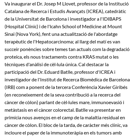
Va inaugurar el Dr. Josep M Llovet, professor de la Institució
Catalana de Recerca i Estudis Avançats (ICREA), catedràtic
de la Universitat de Barcelona i investigador a l'IDIBAPS
(Hospital Clínic) i de l'lcahn School of Medicine at Mount
Sinai (Nova York), fent una actualització de l'abordatge
terapèutic de l'Hepatocarcinoma; al llarg del matí es van
succeir ponències sobre temes tan actuals com la degradació
proteica, els nous tractaments contra KRAS mutat o les
tècniques d'anàlisi de cèl·lula única. Cal destacar la
participació del Dr. Eduard Batlle, professor d'ICREA i
investigador de l'Institut de Recerca Biomèdica de Barcelona
(IRB) com a ponent de la tercera Conferència Xavier Giribés
(en reconeixement de la seva contribució a la recerca del
càncer de còlon) parlant de cèl·lules mare, immunoevasió i
metàstasis en el càncer colorectal. Batlle va presentar en
primícia nous avenços en el camp de la malaltia residual en
càncer de còlon. El bloc de la tarda, de caràcter més clínic, va
incloure el paper de la immunoteràpia en els tumors amb