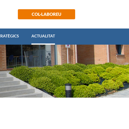
 ESTRATÈGICS
ACTUALITAT
COL·LABOREU
TRATÈGICS
ACTUALITAT