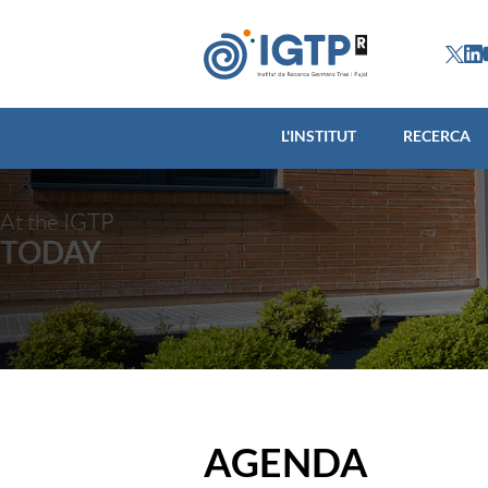
L'INSTITUT
L'INSTITUT
RECERCA
At the IGTP
TODAY
AGENDA