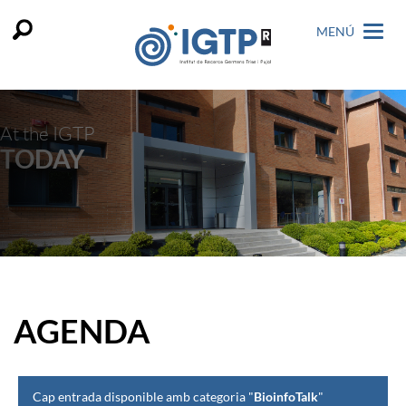
MENÚ
At the IGTP
TODAY
AGENDA
Cap entrada disponible amb categoria "
BioinfoTalk
"