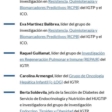
investigación en
Resistencia, Quimioterapia y
Biomarcadores Predictivos (RCPB)
del IGTP y el
ICO.
Eva Martínez Balibrea
, líder del grupo de
investigación en
Resistencia, Quimioterapia y
Biomarcadores Predictivos (RCPB)
del IGTP y el
ICO.
Raquel Guillamat
, líder del grupo de
Investigación
en Regeneración Pulmonar e Inmune (REPAIR)
del
IGTP.
Carolina Armengol
, líder del
Grupo de Oncología
Hepática Infantil (c-LOG)
del IGTP.
Berta Soldevila
, jefa de la Sección de Diabetes del
Servicio de Endocrinología y Nutrición del HUGTiP
e investigadora del grupo de investigación
Endocrino, Tiroides y Obesidad
del IGTP.