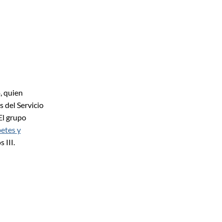
, quien
 del Servicio
El grupo
etes y
 III.