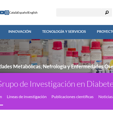
TIGACIÓN
INNOVACIÓN
TECNOLOGÍA Y SERVICIOS
PROY
Català
Español
English
INNOVACIÓN
TECNOLOGÍA Y SERVICIOS
PROYECT
dades Metabólicas, Nefrología y Enfermedades Ós
rupo de Investigación en Diabet
ón
Líneas de investigación
Publicaciones científicas
Noticias