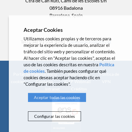
Ctra de Can Ruti, Camí de les Escoles s/n
08916 Badalona
Barcelona, Spain
Aceptar Cookies
Utilizamos cookies propias y de terceros para
Tel.(+34) 93 554 3050 .
comunicacio@igtp.cat
mejorar la experiencia de usuario, analizar el
tráfico del sitio web y personalizar el contenido.
Al hacer clic en "Aceptar las cookies", aceptas el
uso de las cookies descritas en nuestra
Política
de cookies
. También puedes configurar qué
Portal de Transparencia
Aviso Legal
Política de
cookies deseas aceptar haciendo clic en
cookies
Contacto
IGTP Webmail
VPN
"Configurar las cookies".
Intranet
Créditos
Aceptar todas las cookies
Configurar las cookies